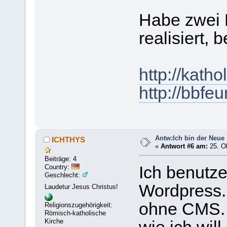
Habe zwei 
realisiert,
http://katho
http://bbfeu
Antw:Ich bin der Neue
ICHTHYS
«
Antwort #6 am:
25. Ok
Beiträge: 4
Country:
Ich benutze
Geschlecht:
Wordpress.
Laudetur Jesus Christus!
ohne CMS. I
Religionszugehörigkeit:
Römisch-katholische
Kirche