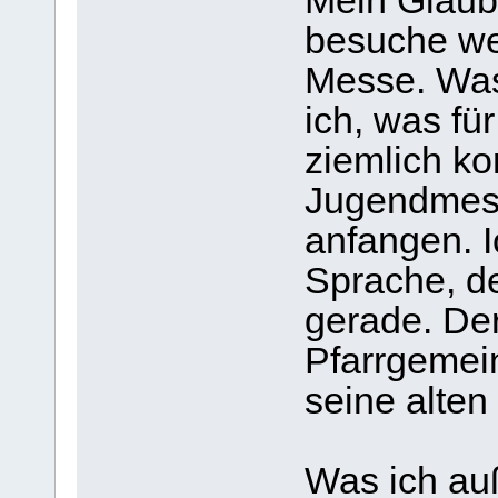
Mein Glaube
besuche wen
Messe. Was
ich, was für
ziemlich ko
Jugendmesse
anfangen. I
Sprache, d
gerade. Der
Pfarrgemein
seine alte
Was ich au