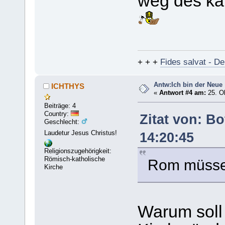
weg des kat
+ + +
Fides salvat - De
Antw:Ich bin der Neue
ICHTHYS
«
Antwort #4 am:
25. Ok
Beiträge: 4
Country:
Zitat von: B
Geschlecht:
Laudetur Jesus Christus!
14:20:45
Religionszugehörigkeit:
Römisch-katholische
Rom müsse 
Kirche
Warum soll