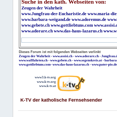
Suche in den kath. Webseiten von:
Zeugen der Wahrheit
www.Jungfrau-der-Eucharistie.de
www.maria-die
www.barbara-weigand.de
www.adoremus.de
www.
www.gebete.ch
www.gottliebtuns.com
www.assisi.
www.adorare.ch
www.das-haus-lazarus.ch
www.wa
Dieses Forum ist mit folgenden Webseiten verlinkt
Zeugen der Wahrheit
-
www.assisi.ch
-
www.adorare.ch
-
Jungfrau.d
www.wallfahrten.ch
-
www.gebete.ch
-
www.segenskreis.at
-
barbara
www.gottliebtuns.com
-
www.das-haus-lazarus.ch
-
www.pater-pio.de
www3.k-tv.org
www.k-tv.org
www.k-tv.at
K-TV der katholische Fernsehsender