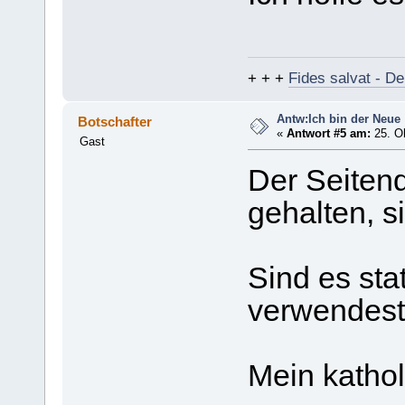
+ + +
Fides salvat - De
Antw:Ich bin der Neue
Botschafter
«
Antwort #5 am:
25. Ok
Gast
Der Seitenqu
gehalten, s
Sind es sta
verwendes
Mein kathol