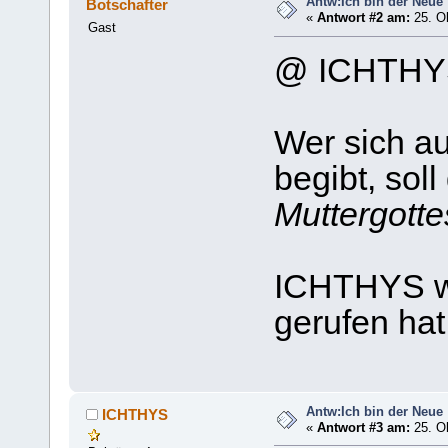
Antw:Ich bin der Neue
Botschafter
«
Antwort #2 am:
25. Ok
Gast
@ ICHTHY
Wer sich au
begibt, soll
Muttergotte
ICHTHYS w
gerufen hat
Antw:Ich bin der Neue
ICHTHYS
«
Antwort #3 am:
25. Ok