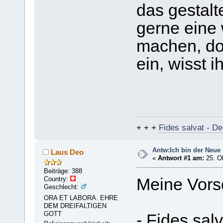
das gestalt
gerne eine 
machen, doc
ein, wisst i
+ + +
Fides salvat - De
Antw:Ich bin der Neue
Laus Deo
«
Antwort #1 am:
25. Ok
Beiträge: 388
Country:
Meine Vors
Geschlecht:
ORA ET LABORA. EHRE
DEM DREIFALTIGEN
GOTT
- Fides salv