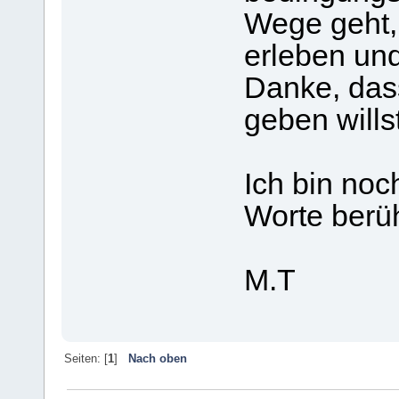
Wege geht, 
erleben und
Danke, das
geben willst
Ich bin noc
Worte berü
M.T
Seiten: [
1
]
Nach oben