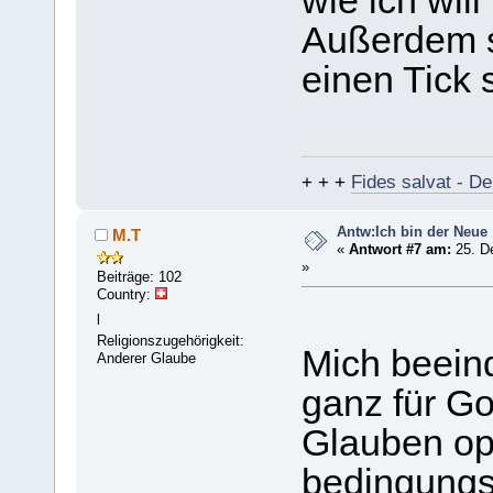
wie ich wil
Außerdem 
einen Tick
+ + +
Fides salvat - De
Antw:Ich bin der Neue
M.T
«
Antwort #7 am:
25. D
»
Beiträge: 102
Country:
l
Religionszugehörigkeit:
Mich beein
Anderer Glaube
ganz für Go
Glauben op
bedingungsl