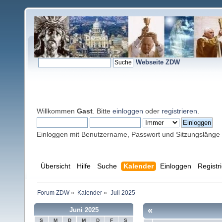
Webseite ZDW
Willkommen
Gast
. Bitte
einloggen
oder
registrieren
.
Einloggen mit Benutzername, Passwort und Sitzungslänge
Übersicht
Hilfe
Suche
Kalender
Einloggen
Registr
Forum ZDW
»
Kalender
»
Juli 2025
«
Juni 2025
S
M
D
M
D
F
S