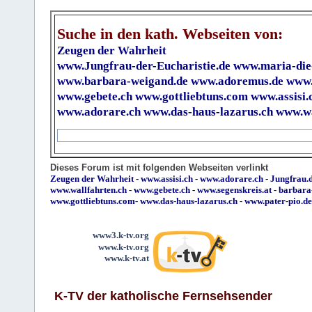
Suche in den kath. Webseiten von:
Zeugen der Wahrheit
www.Jungfrau-der-Eucharistie.de
www.maria-die
www.barbara-weigand.de
www.adoremus.de
www.
www.gebete.ch
www.gottliebtuns.com
www.assisi.
www.adorare.ch
www.das-haus-lazarus.ch
www.wa
Dieses Forum ist mit folgenden Webseiten verlinkt
Zeugen der Wahrheit
-
www.assisi.ch
-
www.adorare.ch
-
Jungfrau.d
www.wallfahrten.ch
-
www.gebete.ch
-
www.segenskreis.at
-
barbara
www.gottliebtuns.com
-
www.das-haus-lazarus.ch
-
www.pater-pio.de
www3.k-tv.org
www.k-tv.org
www.k-tv.at
K-TV der katholische Fernsehsender