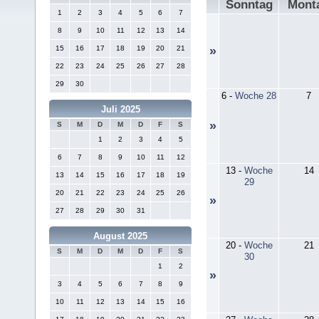
Sonntag
Mont
1
2
3
4
5
6
7
8
9
10
11
12
13
14
15
16
17
18
19
20
21
»
22
23
24
25
26
27
28
29
30
6
-
Woche 28
7
Juli 2025
»
S
M
D
M
D
F
S
1
2
3
4
5
6
7
8
9
10
11
12
13
-
Woche
14
13
14
15
16
17
18
19
29
20
21
22
23
24
25
26
»
27
28
29
30
31
August 2025
20
-
Woche
21
S
M
D
M
D
F
S
30
1
2
»
3
4
5
6
7
8
9
10
11
12
13
14
15
16