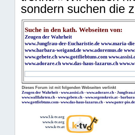
sondern suchen die z
Suche in den kath. Webseiten von:
Zeugen der Wahrheit
www.Jungfrau-der-Eucharistie.de
www.maria-die
www.barbara-weigand.de
www.adoremus.de
www.
www.gebete.ch
www.gottliebtuns.com
www.assisi.
www.adorare.ch
www.das-haus-lazarus.ch
www.wa
Dieses Forum ist mit folgenden Webseiten verlinkt
Zeugen der Wahrheit
-
www.assisi.ch
-
www.adorare.ch
-
Jungfrau.d
www.wallfahrten.ch
-
www.gebete.ch
-
www.segenskreis.at
-
barbara
www.gottliebtuns.com
-
www.das-haus-lazarus.ch
-
www.pater-pio.de
www3.k-tv.org
www.k-tv.org
www.k-tv.at