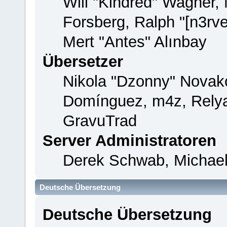
Will "Kindred" Wagner,
Forsberg, Ralph "[n3rv
Mert "Antes" Alınbay
Übersetzer
Nikola "Dzonny" Novako
Domínguez, m4z, Relya
GravuTrad
Server Administratoren
Derek Schwab, Michael
Deutsche Übersetzung
Deutsche Übersetzung