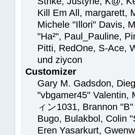
Strike, Justyne, K@, Ke
Kill Em All, margarett,
Michele "Illori" Davis, 
"Ha²", Paul_Pauline, P
Pitti, RedOne, S-Ace,
und ziycon
Customizer
Gary M. Gadsdon, Dieg
"vbgamer45" Valentin, 
ィン1031, Brannon "B" H
Bugo, Bulakbol, Colin 
Eren Yasarkurt, Gwenw