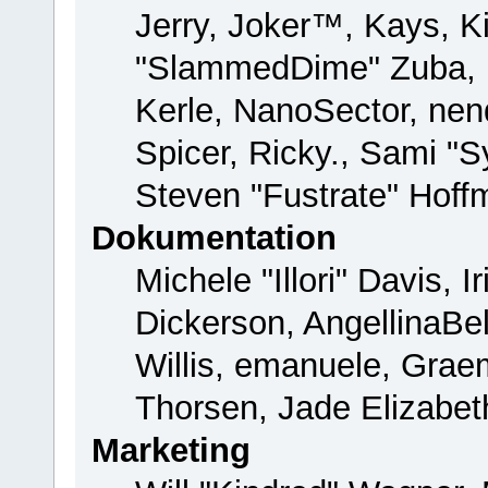
Jerry, Joker™, Kays, Ki
"SlammedDime" Zuba, 
Kerle, NanoSector, nend
Spicer, Ricky., Sami "
Steven "Fustrate" Hoff
Dokumentation
Michele "Illori" Davis, 
Dickerson, AngellinaBel
Willis, emanuele, Gra
Thorsen, Jade Elizabet
Marketing