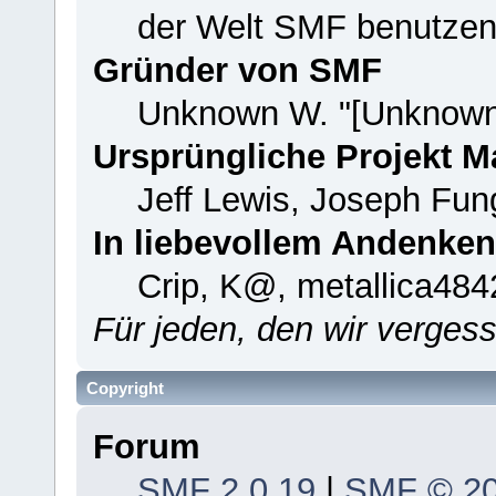
der Welt SMF benutzen
Gründer von SMF
Unknown W. "[Unknown
Ursprüngliche Projekt 
Jeff Lewis, Joseph Fu
In liebevollem Andenken
Crip, K@, metallica484
Für jeden, den wir verge
Copyright
Forum
SMF 2.0.19
|
SMF © 2