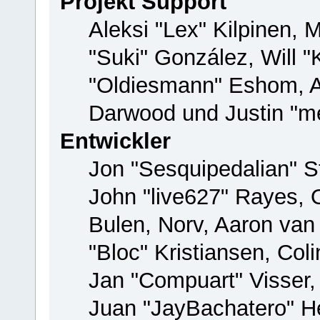
Projekt Support
Aleksi "Lex" Kilpinen, M
"Suki" González, Will 
"Oldiesmann" Eshom, 
Darwood und Justin "me
Entwickler
Jon "Sesquipedalian" St
John "live627" Rayes,
Bulen, Norv, Aaron van
"Bloc" Kristiansen, Co
Jan "Compuart" Visser
Juan "JayBachatero" H