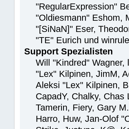
"RegularExpression" B
"Oldiesmann" Eshom, M
"[SiNaN]" Eser, Theodor
"TE" Eurich und winrul
Support Spezialisten
Will "Kindred" Wagner, 
"Lex" Kilpinen, JimM, A
Aleksi "Lex" Kilpinen, 
CapadY, Chalky, Chas 
Tamerin, Fiery, Gary M
Harro, Huw, Jan-Olof "