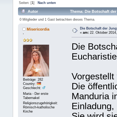
Seiten: [
1
]
Nach unten
Autor
Thema: Die Botschaft der 
0 Mitglieder und 1 Gast betrachten dieses Thema.
Die Botschaft der Jung
Misericordia
«
am:
22. Oktober 2014,
'
Die Botscha
Eucharistie
Vorgestellt
Beiträge: 282
Die öffentl
Country:
Geschlecht:
Manduria i
Maria - Der erste
Tabernakel
Einladung, 
Religionszugehörigkeit:
Römisch-katholische
Kirche
Sie wird s