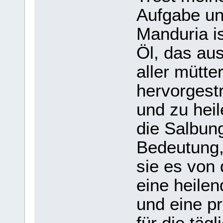
Aufgabe un
Manduria is
Öl, das au
aller mütte
hervorgestr
und zu hei
die Salbun
Bedeutung,
sie es von
eine heile
und eine p
für die täg