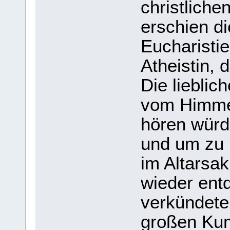
christliche
erschien di
Eucharistie
Atheistin, 
Die liebli
vom Himmel
hören würd
und um zu 
im Altarsak
wieder ent
verkündete
großen Ku