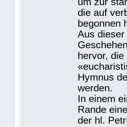
um zur stä
die auf ve
begonnen h
Aus dieser 
Geschehen 
hervor, die
«eucharist
Hymnus der
werden.
In einem e
Rande einer
der hl. Pet