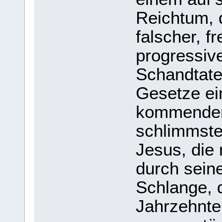
Reichtum, 
falscher, f
progressiv
Schandtate
Gesetze ei
kommenden
schlimmste
Jesus, die 
durch seine
Schlange, d
Jahrzehnten