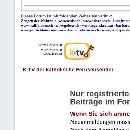
Dieses Forum ist mit folgenden Webseiten verlinkt
Zeugen der Wahrheit
-
www.assisi.ch
-
www.adorare.ch
-
Jungfrau.d
www.wallfahrten.ch
-
www.gebete.ch
-
www.segenskreis.at
-
barbara
www.gottliebtuns.com
-
www.das-haus-lazarus.ch
-
www.pater-pio.de
www3.k-tv.org
www.k-tv.org
www.k-tv.at
K-TV der katholische Fernsehsender
Nur registrier
Beiträge im Fo
Wenn Sie sich anme
Neuanmeldungen müsse
Nach dem Anmelden wir