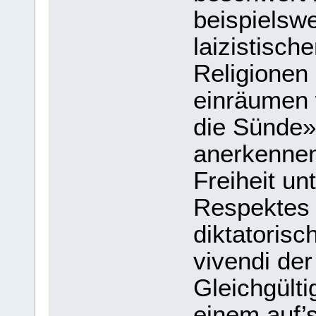
beispielsw
laizistisch
Religionen
einräumen w
die Sünde»
anerkennen
Freiheit u
Respektes 
diktatorisc
vivendi der
Gleichgülti
einem auf’