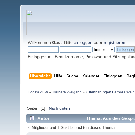
Willkommen
Gast
. Bitte
einloggen
oder
registrieren
.
Einloggen mit Benutzername, Passwort und Sitzungslä
Übersicht
Hilfe
Suche
Kalender
Einloggen
Regi
Forum ZDW
»
Barbara Weigand
»
Offenbarungen Barbara Wei
Seiten: [
1
]
Nach unten
Autor
Thema: Aus den Gesprä
0 Mitglieder und 1 Gast betrachten dieses Thema.