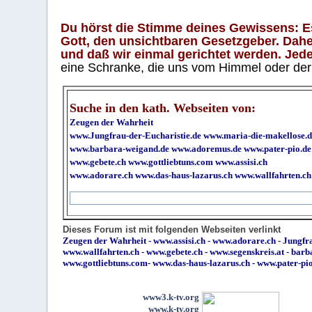
Du hörst die Stimme deines Gewissens: Es 
Gott, den unsichtbaren Gesetzgeber. Daher
und daß wir einmal gerichtet werden. Jeder
eine Schranke, die uns vom Himmel oder der H
Suche in den kath. Webseiten von:
Zeugen der Wahrheit
www.Jungfrau-der-Eucharistie.de
www.maria-die-makellose.d
www.barbara-weigand.de
www.adoremus.de
www.pater-pio.de
www.gebete.ch
www.gottliebtuns.com
www.assisi.ch
www.adorare.ch
www.das-haus-lazarus.ch
www.wallfahrten.ch
Dieses Forum ist mit folgenden Webseiten verlinkt
Zeugen der Wahrheit
-
www.assisi.ch
-
www.adorare.ch
-
Jungfra
www.wallfahrten.ch
-
www.gebete.ch
-
www.segenskreis.at
-
barb
www.gottliebtuns.com
-
www.das-haus-lazarus.ch
-
www.pater-pi
www3.k-tv.org
www.k-tv.org