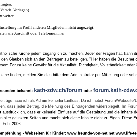
trägen.
(Versch. Vorlagen)
t weiter
instellung im Profil anderen Mitgliedern nicht angezeigt.
aten wie Anschrift oder Telefonnummer
tholische Kirche jedem zugänglich zu machen. Jeder der Fragen hat, kann di
den Glauben sich an den Beiträgen zu beteiligen. "Hier haben die Besucher d
sem Forum keine Gewähr für die Aktualität, Richtigkeit, Vollständigkeit oder Q
he finden, melden Sie dies bitte dem Administrator per Mitteilung oder schr
kath-zdw.ch/forum
forum.kath-zdw.
Freunden bekannt:
oder
eiträge habe ich als Admin keinerlei Einfluss. Da ich nebst Forum/Webseite/
wissen, dass jeder Beitrag, die Meinung des Eintragenden widerspiegelt. Im Fo
usdrücklich, dass er keinerlei Einfluss auf die Gestaltung und die Inhalte d
en aller gelinkten Seiten und macht sich diese Inhalte nicht zu Eigen.
Diese Er
n.
Feb. 2006
empfehlung - Webseiten für Kinder:
www.freunde-von-net.net
www.life-te