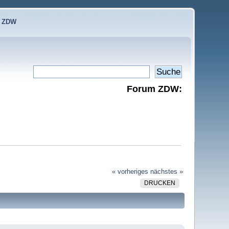
e ZDW
Forum ZDW:
« vorheriges
nächstes »
DRUCKEN