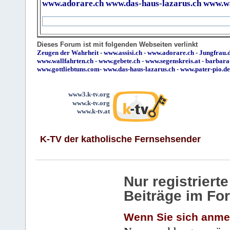
www.adorare.ch
www.das-haus-lazarus.ch
www.wa
Dieses Forum ist mit folgenden Webseiten verlinkt
Zeugen der Wahrheit
-
www.assisi.ch
-
www.adorare.ch
-
Jungfrau.d
www.wallfahrten.ch
-
www.gebete.ch
-
www.segenskreis.at
-
barbara
www.gottliebtuns.com
-
www.das-haus-lazarus.ch
-
www.pater-pio.de
www3.k-tv.org
www.k-tv.org
www.k-tv.at
K-TV der katholische Fernsehsender
Nur registrier
Beiträge im Fo
Wenn Sie sich anme