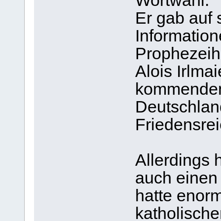
Wortwahl.
Er gab auf 
Information
Prophezeih
Alois Irlma
kommenden 
Deutschlan
Friedensrei
Allerdings 
auch einen 
hatte enor
katholisch