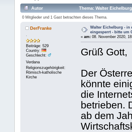
Autor
Thema: Walter Eichelburg 
mal)
0 Mitglieder und 1 Gast betrachten dieses Thema.
Walter Eichelburg - in 
DerFranke
eingesperrt - bitte um
.
«
am:
08. November 2020, 18
Beiträge: 529
Grüß Gott,
Country:
Geschlecht:
Verdana
Religionszugehörigkeit:
Der Österre
Römisch-katholische
Kirche
könnte einig
die Interne
betrieben. 
ab dem Ja
Wirtschaftsk