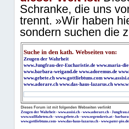
Schranke, die uns vo
trennt. »Wir haben hi
sondern suchen die z
Suche in den kath. Webseiten von:
Zeugen der Wahrheit
www.Jungfrau-der-Eucharistie.de
www.maria-die
www.barbara-weigand.de
www.adoremus.de
www.
www.gebete.ch
www.gottliebtuns.com
www.assisi.
www.adorare.ch
www.das-haus-lazarus.ch
www.wa
Dieses Forum ist mit folgenden Webseiten verlinkt
Zeugen der Wahrheit
-
www.assisi.ch
-
www.adorare.ch
-
Jungfrau.d
www.wallfahrten.ch
-
www.gebete.ch
-
www.segenskreis.at
-
barbara
www.gottliebtuns.com
-
www.das-haus-lazarus.ch
-
www.pater-pio.de