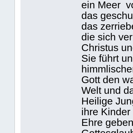
ein Meer vo
das gesch
das zerrie
die sich v
Christus un
Sie führt u
himmlischen
Gott den w
Welt und d
Heilige Jun
ihre Kinder 
Ehre geben