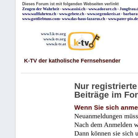
Dieses Forum ist mit folgenden Webseiten verlinkt
Zeugen der Wahrheit
-
www.assisi.ch
-
www.adorare.ch
-
Jungfrau.d
www.wallfahrten.ch
-
www.gebete.ch
-
www.segenskreis.at
-
barbara
www.gottliebtuns.com
-
www.das-haus-lazarus.ch
-
www.pater-pio.de
www3.k-tv.org
www.k-tv.org
www.k-tv.at
K-TV der katholische Fernsehsender
Nur registrier
Beiträge im Fo
Wenn Sie sich anme
Neuanmeldungen müsse
Nach dem Anmelden wir
Dann können sie sich 