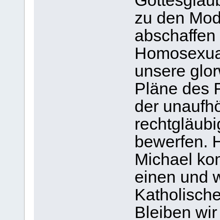
Gottesglaub
zu den Mode
abschaffen
Homosexuali
unsere glor
Pläne des 
der unaufhö
rechtgläubi
bewerfen. H
Michael ko
einen und 
Katholische
Bleiben wir 