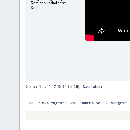
Römisch-katholische
Kirche
Seiten:
1
...
11
12
13
14
15
[
16
]
Nach oben
Forum ZDW
»
Allgemeine Diskussionen
»
Aktuelles Weltgesch