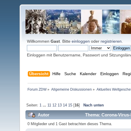
Willkommen
Gast
. Bitte
einloggen
oder
registrieren
.
Einloggen mit Benutzername, Passwort und Sitzungslä
Übersicht
Hilfe
Suche
Kalender
Einloggen
Regi
Forum ZDW
»
Allgemeine Diskussionen
»
Aktuelles Weltgesch
Seiten:
1
...
11
12
13
14
15
[
16
]
Nach unten
Autor
Thema: Corona-Virus-P
0 Mitglieder und 1 Gast betrachten dieses Thema.