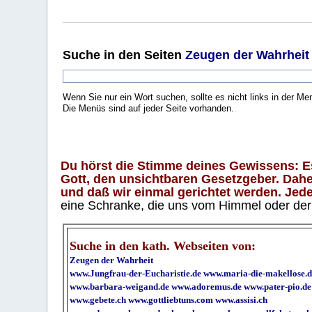
Suche
in den Seiten
Zeugen der Wahrheit
Wenn Sie nur ein Wort suchen, sollte es nicht links in der Me
Die Menüs sind auf jeder Seite vorhanden.
.
Du hörst die Stimme deines Gewissens: Es 
Gott, den unsichtbaren Gesetzgeber. Daher
und daß wir einmal gerichtet werden. Jeder
eine Schranke, die uns vom Himmel oder der H
Suche in den kath. Webseiten von:
Zeugen der Wahrheit
www.Jungfrau-der-Eucharistie.de
www.maria-die-makellose.d
www.barbara-weigand.de
www.adoremus.de
www.pater-pio.de
www.gebete.ch
www.gottliebtuns.com
www.assisi.ch