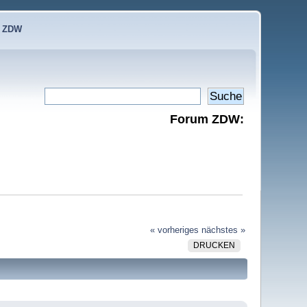
e ZDW
Forum ZDW:
« vorheriges
nächstes »
DRUCKEN