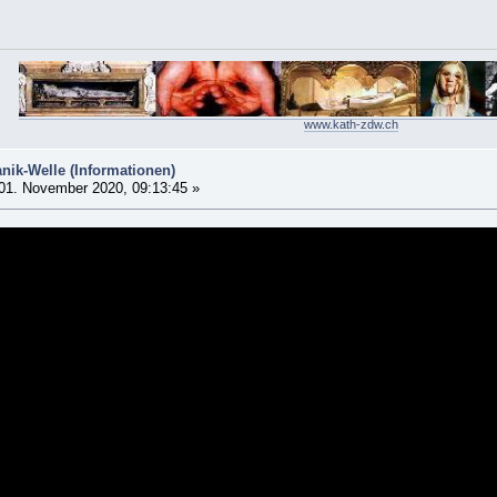
www.kath-zdw.ch
nik-Welle (Informationen)
01. November 2020, 09:13:45 »