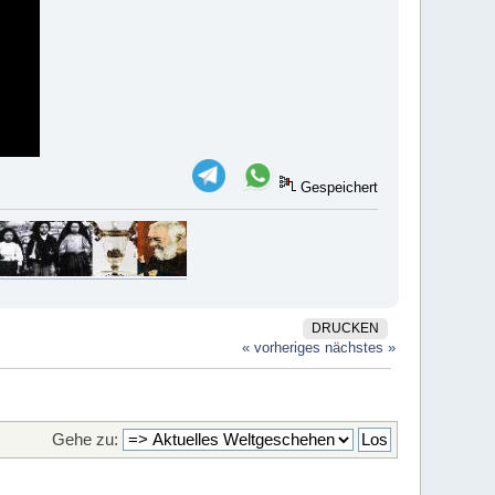
Gespeichert
DRUCKEN
« vorheriges
nächstes »
Gehe zu: