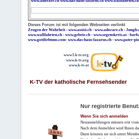
www.adorare.ch
www.das-haus-lazarus.ch
www.wallfahrten.ch
Dieses Forum ist mit folgenden Webseiten verlinkt
Zeugen der Wahrheit
-
www.assisi.ch
-
www.adorare.ch
-
Jungfra
www.wallfahrten.ch
-
www.gebete.ch
-
www.segenskreis.at
-
barb
www.gottliebtuns.com
-
www.das-haus-lazarus.ch
-
www.pater-pi
www3.k-tv.org
www.k-tv.org
www.k-tv.at
K-TV der katholische Fernsehsender
Nur registrierte Ben
Wenn Sie sich anmelden
Neuanmeldungen müssen erst vom 
Nach dem Anmelden wird Ihnen das
Dann können sie sich unter Membe