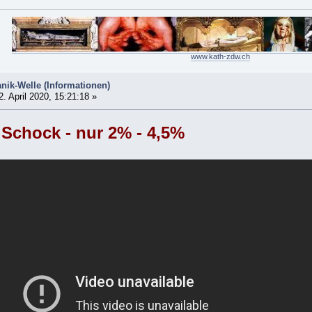
www.kath-zdw.ch
nik-Welle (Informationen)
. April 2020, 15:21:18 »
 Schock - nur 2% - 4,5%