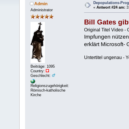
Depopulations-Pro
Admin
«
Antwort #24 am:
31
Administrator
Bill Gates g
Original Titel Video 
Impfungen nützen 
erklärt Microsoft-
Untertitel ungenau -
Beiträge: 1095
Country:
Geschlecht:
Religionszugehörigkeit:
Römisch-katholische
Kirche