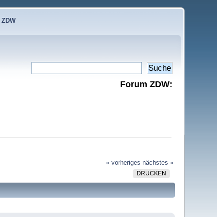
e ZDW
Forum ZDW:
« vorheriges
nächstes »
DRUCKEN