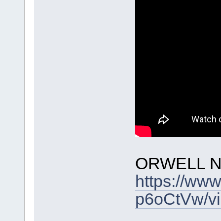
ORWELL N
https://ww
p6oCtVw/v