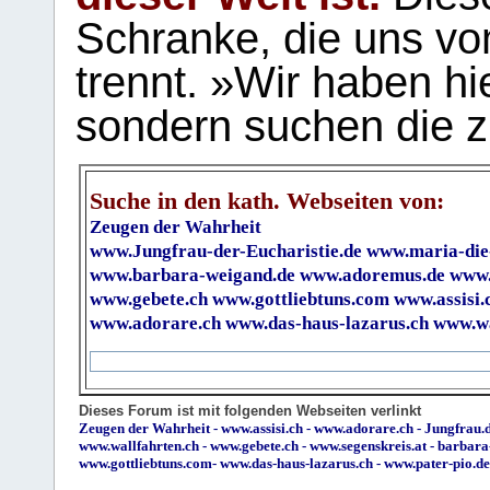
Schranke, die uns vo
trennt. »Wir haben hi
sondern suchen die z
Suche in den kath. Webseiten von:
Zeugen der Wahrheit
www.Jungfrau-der-Eucharistie.de
www.maria-die
www.barbara-weigand.de
www.adoremus.de
www.
www.gebete.ch
www.gottliebtuns.com
www.assisi.
www.adorare.ch
www.das-haus-lazarus.ch
www.wa
Dieses Forum ist mit folgenden Webseiten verlinkt
Zeugen der Wahrheit
-
www.assisi.ch
-
www.adorare.ch
-
Jungfrau.d
www.wallfahrten.ch
-
www.gebete.ch
-
www.segenskreis.at
-
barbara
www.gottliebtuns.com
-
www.das-haus-lazarus.ch
-
www.pater-pio.de