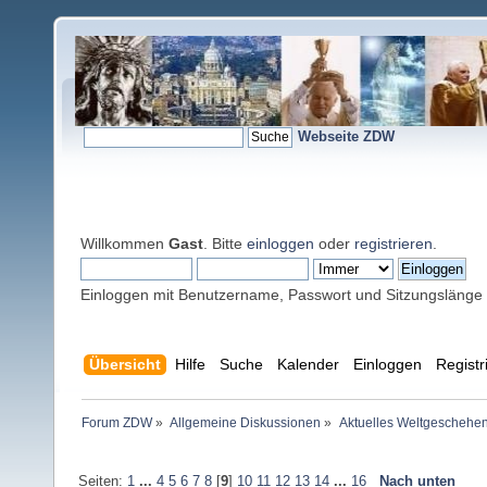
Webseite ZDW
Willkommen
Gast
. Bitte
einloggen
oder
registrieren
.
Einloggen mit Benutzername, Passwort und Sitzungslänge
Übersicht
Hilfe
Suche
Kalender
Einloggen
Registr
Forum ZDW
»
Allgemeine Diskussionen
»
Aktuelles Weltgeschehe
Seiten:
1
...
4
5
6
7
8
[
9
]
10
11
12
13
14
...
16
Nach unten