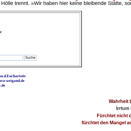
ölle trennt. »Wir haben hier keine bleibende Stätte, so
e
u.d.Eucharistie
ara-weigand.de
o.de
Wahrheit 
Irrtum
Fürchtet nicht 
fürchtet den Mangel 