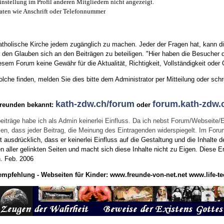
instellung im Profil anderen Mitgliedern nicht angezeigt.
aten wie Anschrift oder Telefonnummer
tholische Kirche jedem zugänglich zu machen. Jeder der Fragen hat, kann di
den Glauben sich an den Beiträgen zu beteiligen. "Hier haben die Besucher d
sem Forum keine Gewähr für die Aktualität, Richtigkeit, Vollständigkeit oder Q
he finden, melden Sie dies bitte dem Administrator per Mitteilung oder schr
kath-zdw.ch/forum
forum.kath-zdw.
Freunden bekannt:
oder
eiträge habe ich als Admin keinerlei Einfluss. Da ich nebst Forum/Webseite/
wissen, dass jeder Beitrag, die Meinung des Eintragenden widerspiegelt. Im Fo
usdrücklich, dass er keinerlei Einfluss auf die Gestaltung und die Inhalte d
en aller gelinkten Seiten und macht sich diese Inhalte nicht zu Eigen.
Diese Er
n.
Feb. 2006
empfehlung - Webseiten für Kinder:
www.freunde-von-net.net
www.life-te