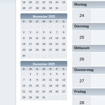
19
20
21
22
23
24
25
Montag
26
27
28
29
30
31
24
November 2025
S
M
D
M
D
F
S
Dienstag
1
2
3
4
5
6
7
8
25
9
10
11
12
13
14
15
16
17
18
19
20
21
22
Mittwoch
23
24
25
26
27
28
29
30
26
Dezember 2025
S
M
D
M
D
F
S
Donnerstag
1
2
3
4
5
6
7
8
9
10
11
12
13
27
14
15
16
17
18
19
20
Freitag
21
22
23
24
25
26
27
28
29
30
31
28