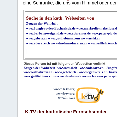
eine Schranke, die uns vom Himmel oder der H
Suche in den kath. Webseiten von:
Zeugen der Wahrheit
www.Jungfrau-der-Eucharistie.de
www.maria-die-makellose.d
www.barbara-weigand.de
www.adoremus.de
www.pater-pio.de
www.gebete.ch
www.gottliebtuns.com
www.assisi.ch
www.adorare.ch
www.das-haus-lazarus.ch
www.wallfahrten.ch
Dieses Forum ist mit folgenden Webseiten verlinkt
Zeugen der Wahrheit
-
www.assisi.ch
-
www.adorare.ch
-
Jungfra
www.wallfahrten.ch
-
www.gebete.ch
-
www.segenskreis.at
-
barb
www.gottliebtuns.com
-
www.das-haus-lazarus.ch
-
www.pater-pi
www3.k-tv.org
www.k-tv.org
www.k-tv.at
K-TV der katholische Fernsehsender