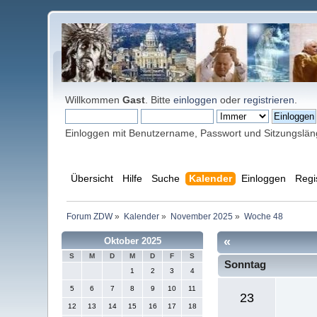
Willkommen
Gast
. Bitte
einloggen
oder
registrieren
.
Einloggen mit Benutzername, Passwort und Sitzungslä
Übersicht
Hilfe
Suche
Kalender
Einloggen
Regi
Forum ZDW
»
Kalender
»
November 2025
»
Woche 48
«
Oktober 2025
S
M
D
M
D
F
S
Sonntag
1
2
3
4
5
6
7
8
9
10
11
23
12
13
14
15
16
17
18