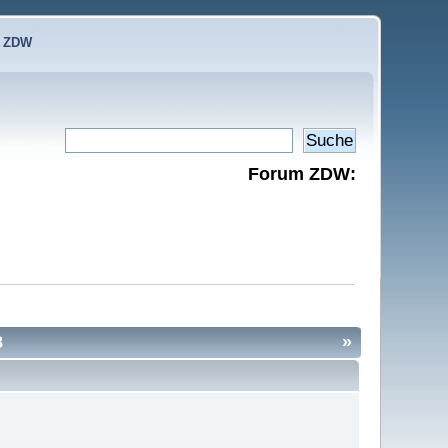
e ZDW
Forum ZDW:
8
»