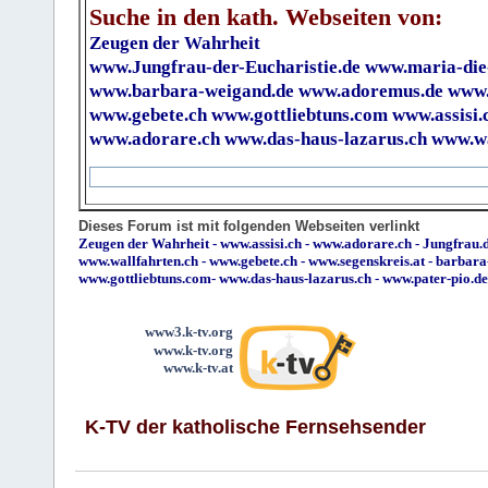
Suche in den kath. Webseiten von:
Zeugen der Wahrheit
www.Jungfrau-der-Eucharistie.de
www.maria-die
www.barbara-weigand.de
www.adoremus.de
www.
www.gebete.ch
www.gottliebtuns.com
www.assisi.
www.adorare.ch
www.das-haus-lazarus.ch
www.wa
Dieses Forum ist mit folgenden Webseiten verlinkt
Zeugen der Wahrheit
-
www.assisi.ch
-
www.adorare.ch
-
Jungfrau.d
www.wallfahrten.ch
-
www.gebete.ch
-
www.segenskreis.at
-
barbara
www.gottliebtuns.com
-
www.das-haus-lazarus.ch
-
www.pater-pio.de
www3.k-tv.org
www.k-tv.org
www.k-tv.at
K-TV der katholische Fernsehsender