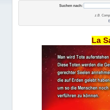
Suchen nach:
z.B.
Comput
E
La S