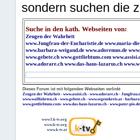
sondern suchen die z
Suche in den kath. Webseiten von:
Zeugen der Wahrheit
www.Jungfrau-der-Eucharistie.de
www.maria-die
www.barbara-weigand.de
www.adoremus.de
www.
www.gebete.ch
www.gottliebtuns.com
www.assisi.
www.adorare.ch
www.das-haus-lazarus.ch
www.wa
Dieses Forum ist mit folgenden Webseiten verlinkt
Zeugen der Wahrheit
-
www.assisi.ch
-
www.adorare.ch
-
Jungfrau.d
www.wallfahrten.ch
-
www.gebete.ch
-
www.segenskreis.at
-
barbara
www.gottliebtuns.com
-
www.das-haus-lazarus.ch
-
www.pater-pio.de
www3.k-tv.org
www.k-tv.org
www.k-tv.at