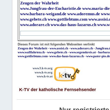
Zeugen der Wahrheit
www.Jungfrau-der-Eucharistie.de
www.maria-die
www.barbara-weigand.de
www.adoremus.de
www.
www.gebete.ch
www.gottliebtuns.com
www.assisi.
www.adorare.ch
www.das-haus-lazarus.ch
www.wa
Dieses Forum ist mit folgenden Webseiten verlinkt
Zeugen der Wahrheit
-
www.assisi.ch
-
www.adorare.ch
-
Jungfrau.d
www.wallfahrten.ch
-
www.gebete.ch
-
www.segenskreis.at
-
barbara
www.gottliebtuns.com
-
www.das-haus-lazarus.ch
-
www.pater-pio.de
www3.k-tv.org
www.k-tv.org
www.k-tv.at
K-TV der katholische Fernsehsender
Nur registrier