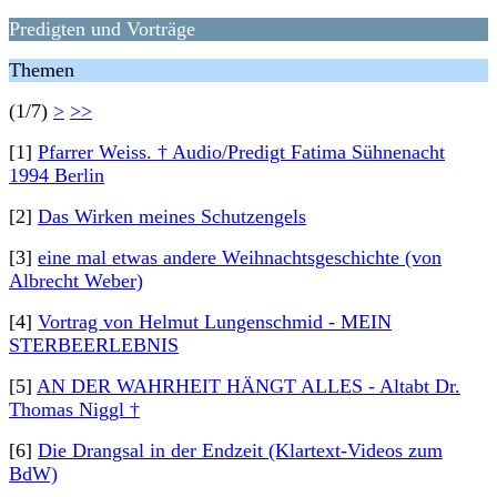
Predigten und Vorträge
Themen
(1/7)
>
>>
[1]
Pfarrer Weiss. † Audio/Predigt Fatima Sühnenacht
1994 Berlin
[2]
Das Wirken meines Schutzengels
[3]
eine mal etwas andere Weihnachtsgeschichte (von
Albrecht Weber)
[4]
Vortrag von Helmut Lungenschmid - MEIN
STERBEERLEBNIS
[5]
AN DER WAHRHEIT HÄNGT ALLES - Altabt Dr.
Thomas Niggl †
[6]
Die Drangsal in der Endzeit (Klartext-Videos zum
BdW)