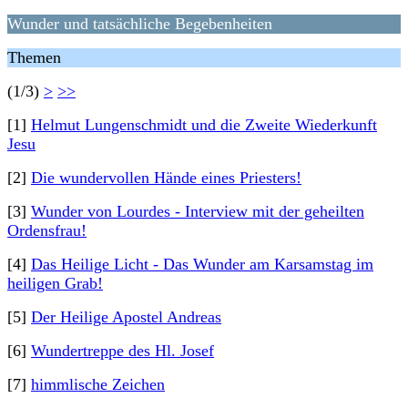
Wunder und tatsächliche Begebenheiten
Themen
(1/3)
>
>>
[1]
Helmut Lungenschmidt und die Zweite Wiederkunft
Jesu
[2]
Die wundervollen Hände eines Priesters!
[3]
Wunder von Lourdes - Interview mit der geheilten
Ordensfrau!
[4]
Das Heilige Licht - Das Wunder am Karsamstag im
heiligen Grab!
[5]
Der Heilige Apostel Andreas
[6]
Wundertreppe des Hl. Josef
[7]
himmlische Zeichen