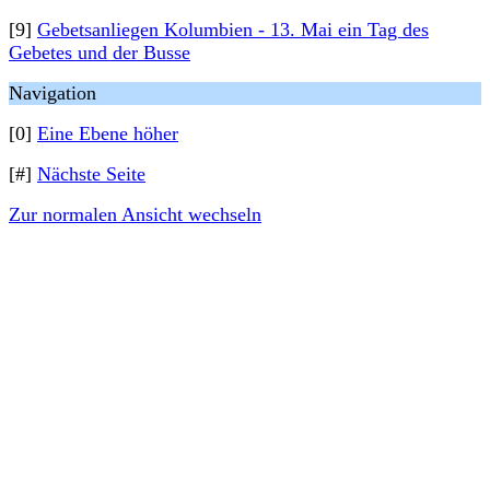
[9]
Gebetsanliegen Kolumbien - 13. Mai ein Tag des
Gebetes und der Busse
Navigation
[0]
Eine Ebene höher
[#]
Nächste Seite
Zur normalen Ansicht wechseln