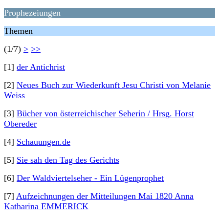
Prophezeiungen
Themen
(1/7)
>
>>
[1]
der Antichrist
[2]
Neues Buch zur Wiederkunft Jesu Christi von Melanie
Weiss
[3]
Bücher von österreichischer Seherin / Hrsg. Horst
Obereder
[4]
Schauungen.de
[5]
Sie sah den Tag des Gerichts
[6]
Der Waldviertelseher - Ein Lügenprophet
[7]
Aufzeichnungen der Mitteilungen Mai 1820 Anna
Katharina EMMERICK