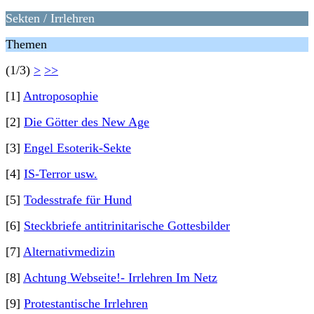
Sekten / Irrlehren
Themen
(1/3)
>
>>
[1]
Antroposophie
[2]
Die Götter des New Age
[3]
Engel Esoterik-Sekte
[4]
IS-Terror usw.
[5]
Todesstrafe für Hund
[6]
Steckbriefe antitrinitarische Gottesbilder
[7]
Alternativmedizin
[8]
Achtung Webseite!- Irrlehren Im Netz
[9]
Protestantische Irrlehren