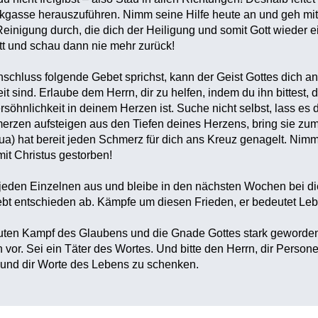
ackgasse herauszuführen. Nimm seine Hilfe heute an und geh m
einigung durch, die dich der Heiligung und somit Gott wieder ei
tt und schau dann nie mehr zurück!
chluss folgende Gebet sprichst, kann der Geist Gottes dich an 
it sind. Erlaube dem Herrn, dir zu helfen, indem du ihn bittest
öhnlichkeit in deinem Herzen ist. Suche nicht selbst, lass es d
erzen aufsteigen aus den Tiefen deines Herzens, bring sie zum
ua) hat bereit jeden Schmerz für dich ans Kreuz genagelt. Nim
it Christus gestorben!
 jeden Einzelnen aus und bleibe in den nächsten Wochen bei 
bt entschieden ab. Kämpfe um diesen Frieden, er bedeutet Leben
en Kampf des Glaubens und die Gnade Gottes stark geworden bi
or. Sei ein Täter des Wortes. Und bitte den Herrn, dir Personen
 und dir Worte des Lebens zu schenken.