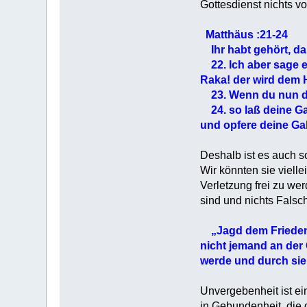
Gottesdienst nichts v
Matthäus :21-24
Ihr habt gehört, daß 
22. Ich aber sage eu
Raka! der wird dem H
23. Wenn du nun dei
24. so laß deine Ga
und opfere deine Ga
Deshalb ist es auch s
Wir könnten sie vielle
Verletzung frei zu we
sind und nichts Falsc
„Jagd dem Frieden 
nicht jemand an der 
werde und durch sie 
Unvergebenheit ist ei
in Gebundenheit, die d