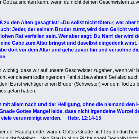
or Gott ausrichten kann, wenn du nicht deinen Geschwistern zuvo
zu den Alten gesagt ist: «Du sollst nicht töten»; wer aber tö
ch: Jeder, der seinem Bruder zürnt, wird dem Gericht verfa
ohen Rat verfallen sein. Wer aber sagt: Du Narr! der wird d
ne Gabe zum Altar bringst und daselbst eingedenk wirst, 
be dort vor dem Altar und gehe zuvor hin und versöhne d
be.
o wichtig, dass wir auf unsere Geschwister zugehen, wenn wir
icht vor diesem todbringenden Fehltritt bewahren! Sei also auch ih
rden! Es ist wichtiger einen Bruder (Schwester) vor dem Tod zu
hes getan haben.
mit allem nach und der Heiligung, ohne die niemand den H
Gnade Gottes Mangel leide, dass nicht irgendeine Wurzel de
viele verunreinigt werden.“ Hebr. 12:14-15
ner der Hauptgründe, warum Gottes Gnade nicht zu dir durchdri
u nicht freigibst – also Stau in allen Richtungen! Deshalb leitet 