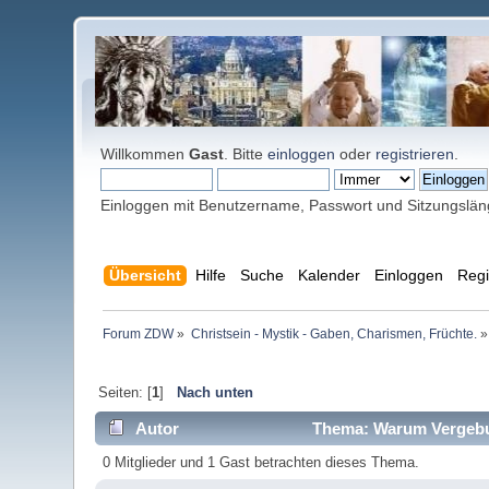
Willkommen
Gast
. Bitte
einloggen
oder
registrieren
.
Einloggen mit Benutzername, Passwort und Sitzungslä
Übersicht
Hilfe
Suche
Kalender
Einloggen
Regi
Forum ZDW
»
Christsein - Mystik - Gaben, Charismen, Früchte.
»
Seiten: [
1
]
Nach unten
Autor
Thema: Warum Vergebun
0 Mitglieder und 1 Gast betrachten dieses Thema.