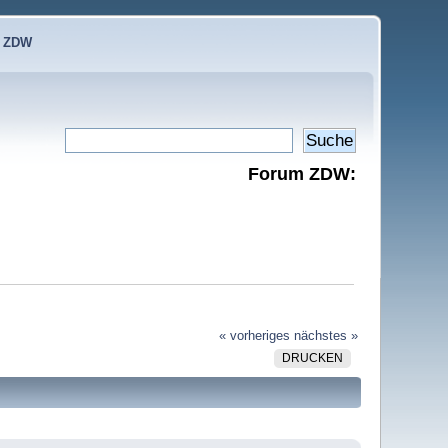
e ZDW
Forum ZDW:
« vorheriges
nächstes »
DRUCKEN