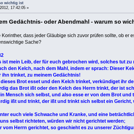
 wichtig ist
2012, 17:42:05 »
em Gedächtnis- oder Abendmahl - warum so wich
e Korinther, dass jeder Gläubige sich zuvor prüfen sollte, ob e
benswichtige Sache?
32
ist mein Leib, der für euch gebrochen wird, solches tut z
h den Kelch, nach dem Mahl, indem er sprach: Dieser Kelc
hr ihn trinket, zu meinem Gedächtnis!
dieses Brot esset und den Kelch trinket, verkündiget ihr d
g das Brot ißt oder den Kelch des Herrn trinkt, der ist sc
in Mensch sich selbst, und also esse er von dem Brot und 
 ißt und trinkt, der ißt und trinkt sich selbst ein Gericht,
ter euch viele Schwache und Kranke, und eine beträchtlich
s selbst richteten, würden wir nicht gerichtet werden;
 vom Herrn gerichtet, so geschieht es zu unserer Züchtigu