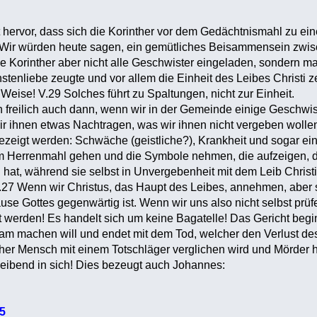
hervor, dass sich die Korinther vor dem Gedächtnismahl zu ei
 Wir würden heute sagen, ein gemütliches Beisammensein zw
e Korinther aber nicht alle Geschwister eingeladen, sondern m
hstenliebe zeugte und vor allem die Einheit des Leibes Christi z
r Weise! V.29 Solches führt zu Spaltungen, nicht zur Einheit.
ch freilich auch dann, wenn wir in der Gemeinde einige Geschwi
ir ihnen etwas Nachtragen, was wir ihnen nicht vergeben wollen
gezeigt werden: Schwäche (geistliche?), Krankheit und sogar ein
m Herrenmahl gehen und die Symbole nehmen, die aufzeigen, das
hat, während sie selbst in Unvergebenheit mit dem Leib Christi
.27 Wenn wir Christus, das Haupt des Leibes, annehmen, aber s
use Gottes gegenwärtig ist. Wenn wir uns also nicht selbst prüf
 werden! Es handelt sich um keine Bagatelle! Das Gericht beginn
am machen will und endet mit dem Tod, welcher den Verlust des
her Mensch mit einem Totschläger verglichen wird und Mörder 
eibend in sich! Dies bezeugt auch Johannes:
5