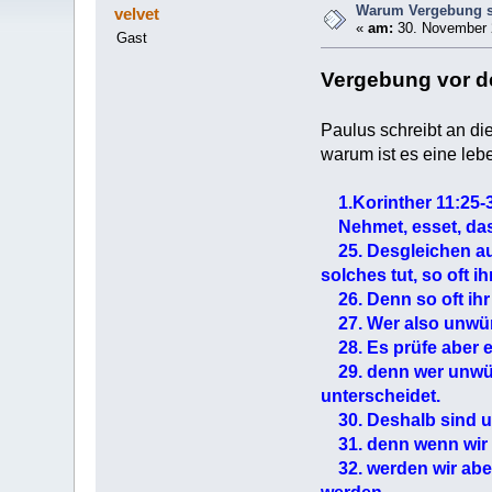
Warum Vergebung so
velvet
«
am:
30. November 
Gast
Vergebung vor d
Paulus schreibt an di
warum ist es eine le
1.Korinther 11:25-
Nehmet, esset, das 
25. Desgleichen auc
solches tut, so oft i
26. Denn so oft ihr 
27. Wer also unwürdi
28. Es prüfe aber e
29. denn wer unwürdig
unterscheidet.
30. Deshalb sind un
31. denn wenn wir un
32. werden wir aber