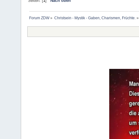
Seiten: [
1
]
Nach oben
Forum ZDW
»
Christsein - Mystik - Gaben, Charismen, Früchte.
»