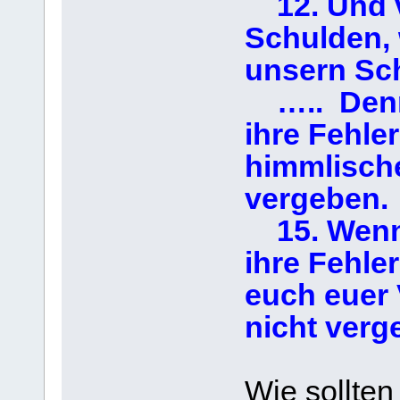
12. Und v
Schulden, 
unsern Sc
….. Denn
ihre Fehle
himmlische
vergeben.
15. Wenn 
ihre Fehler
euch euer 
nicht verg
Wie sollten