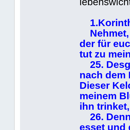
lebenswich
1.Korinth
Nehmet, es
der für eu
tut zu mei
25. Desgl
nach dem M
Dieser Kel
meinem Blut
ihn trinke
26. Denn s
esset und 