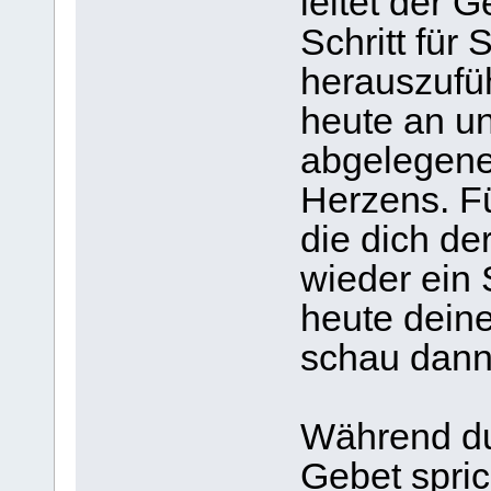
leitet der G
Schritt für
herauszufü
heute an un
abgelegen
Herzens. F
die dich de
wieder ein 
heute deine
schau dann
Während du
Gebet spric