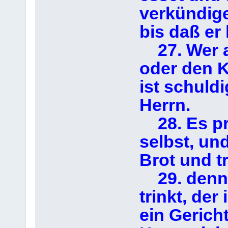
verkündige
bis daß er
27. Wer al
oder den K
ist schuld
Herrn.
28. Es pr
selbst, un
Brot und t
29. denn 
trinkt, der
ein Gericht