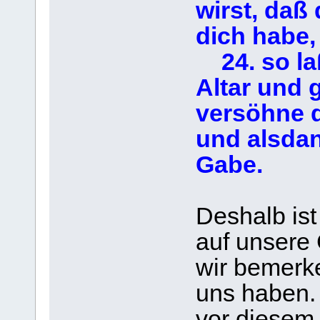
wirst, daß
dich habe,
24. so la
Altar und 
versöhne d
und alsda
Gabe.
Deshalb ist
auf unsere
wir bemerk
uns haben. 
vor diesem 