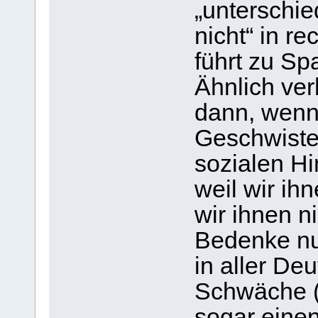
„unterschi
nicht“ in r
führt zu Spa
Ähnlich verh
dann, wenn
Geschwiste
sozialen H
weil wir ih
wir ihnen n
Bedenke nun
in aller De
Schwäche (g
sogar einen