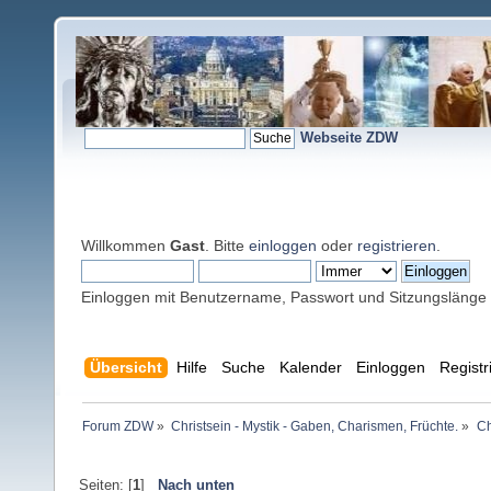
Webseite ZDW
Willkommen
Gast
. Bitte
einloggen
oder
registrieren
.
Einloggen mit Benutzername, Passwort und Sitzungslänge
Übersicht
Hilfe
Suche
Kalender
Einloggen
Registr
Forum ZDW
»
Christsein - Mystik - Gaben, Charismen, Früchte.
»
Ch
Seiten: [
1
]
Nach unten