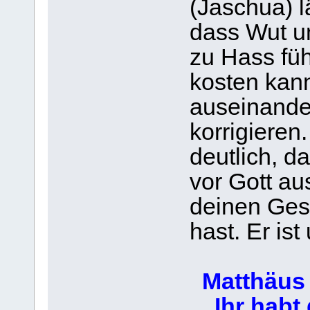
(Jaschua) l
dass Wut u
zu Hass füh
kosten kann
auseinande
korrigieren
deutlich, d
vor Gott au
deinen Ges
hast. Er is
Matthäus 
Ihr habt g