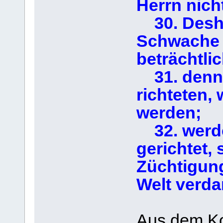
Herrn nich
30. Deshal
Schwache 
beträchtli
31. denn 
richteten, 
werden;
32. werde
gerichtet,
Züchtigung
Welt verda
Aus dem Kon