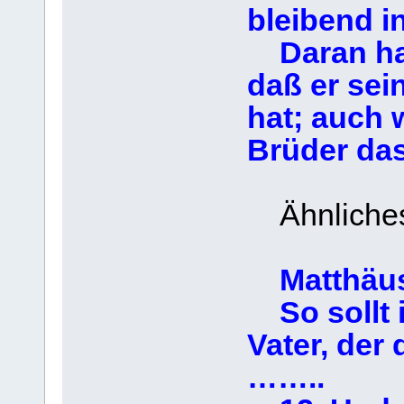
bleibend in
Daran hab
daß er sei
hat; auch w
Brüder das
Ähnliches 
Matthäus
So sollt i
Vater, der
……..