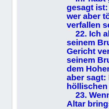
gesagt ist:
wer aber t
verfallen s
22. Ich ab
seinem Bru
Gericht ver
seinem Bru
dem Hohen 
aber sagt:
höllischen 
23. Wenn 
Altar brin