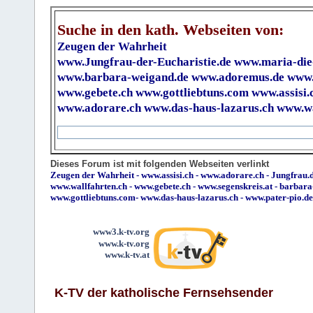
Suche in den kath. Webseiten von:
Zeugen der Wahrheit
www.Jungfrau-der-Eucharistie.de
www.maria-die
www.barbara-weigand.de
www.adoremus.de
www.
www.gebete.ch
www.gottliebtuns.com
www.assisi.
www.adorare.ch
www.das-haus-lazarus.ch
www.wa
Dieses Forum ist mit folgenden Webseiten verlinkt
Zeugen der Wahrheit
-
www.assisi.ch
-
www.adorare.ch
-
Jungfrau.d
www.wallfahrten.ch
-
www.gebete.ch
-
www.segenskreis.at
-
barbara
www.gottliebtuns.com
-
www.das-haus-lazarus.ch
-
www.pater-pio.de
www3.k-tv.org
www.k-tv.org
www.k-tv.at
K-TV der katholische Fernsehsender