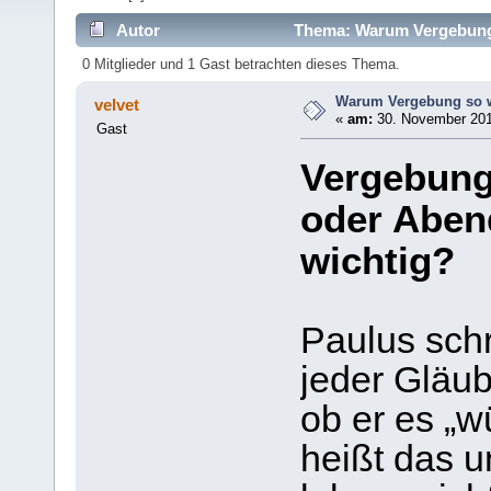
Autor
Thema: Warum Vergebung s
0 Mitglieder und 1 Gast betrachten dieses Thema.
Warum Vergebung so wi
velvet
«
am:
30. November 201
Gast
Vergebung
oder Aben
wichtig?
Paulus schr
jeder Gläub
ob er es „
heißt das u