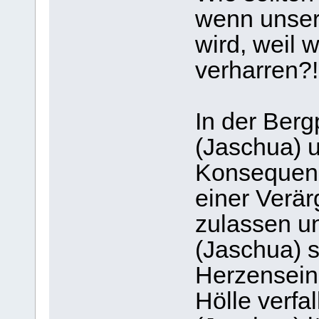
wenn unser
wird, weil 
verharren?!
In der Berg
(Jaschua) 
Konsequenz
einer Verär
zulassen un
(Jaschua) s
Herzensein
Hölle verfa