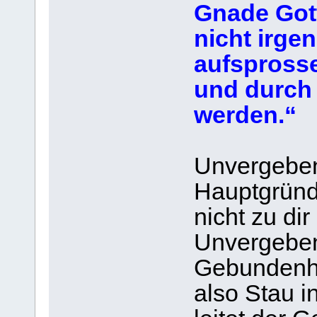
Gnade Gott
nicht irgen
aufsprosse
und durch 
werden.“ 
Unvergebenh
Hauptgründ
nicht zu di
Unvergebenh
Gebundenhei
also Stau i