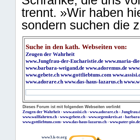
Schranke, die uns vo
trennt. »Wir haben hi
sondern suchen die z
Suche in den kath. Webseiten von:
Zeugen der Wahrheit
www.Jungfrau-der-Eucharistie.de
www.maria-die
www.barbara-weigand.de
www.adoremus.de
www.
www.gebete.ch
www.gottliebtuns.com
www.assisi.
www.adorare.ch
www.das-haus-lazarus.ch
www.wa
Dieses Forum ist mit folgenden Webseiten verlinkt
Zeugen der Wahrheit
-
www.assisi.ch
-
www.adorare.ch
-
Jungfrau.d
www.wallfahrten.ch
-
www.gebete.ch
-
www.segenskreis.at
-
barbara
www.gottliebtuns.com
-
www.das-haus-lazarus.ch
-
www.pater-pio.de
www3.k-tv.org