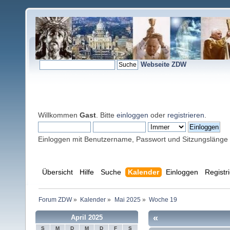
Webseite ZDW
Willkommen
Gast
. Bitte
einloggen
oder
registrieren
.
Einloggen mit Benutzername, Passwort und Sitzungslänge
Übersicht
Hilfe
Suche
Kalender
Einloggen
Registr
Forum ZDW
»
Kalender
»
Mai 2025
»
Woche 19
«
April 2025
S
M
D
M
D
F
S