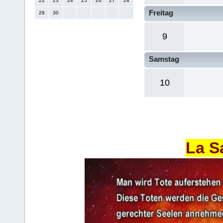
22
23
24
25
26
27
28
Freitag
29
30
9
Samstag
10
La S