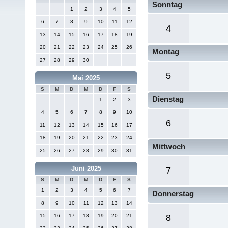
Sonntag
1
2
3
4
5
6
7
8
9
10
11
12
4
13
14
15
16
17
18
19
20
21
22
23
24
25
26
Montag
27
28
29
30
5
Mai 2025
S
M
D
M
D
F
S
Dienstag
1
2
3
4
5
6
7
8
9
10
6
11
12
13
14
15
16
17
18
19
20
21
22
23
24
Mittwoch
25
26
27
28
29
30
31
Juni 2025
7
S
M
D
M
D
F
S
1
2
3
4
5
6
7
Donnerstag
8
9
10
11
12
13
14
15
16
17
18
19
20
21
8