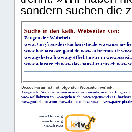
sondern suchen die z
Suche in den kath. Webseiten von:
Zeugen der Wahrheit
www.Jungfrau-der-Eucharistie.de
www.maria-die
www.barbara-weigand.de
www.adoremus.de
www.
www.gebete.ch
www.gottliebtuns.com
www.assisi.
www.adorare.ch
www.das-haus-lazarus.ch
www.wa
Dieses Forum ist mit folgenden Webseiten verlinkt
Zeugen der Wahrheit
-
www.assisi.ch
-
www.adorare.ch
-
Jungfrau.d
www.wallfahrten.ch
-
www.gebete.ch
-
www.segenskreis.at
-
barbara
www.gottliebtuns.com
-
www.das-haus-lazarus.ch
-
www.pater-pio.de
www3.k-tv.org
www.k-tv.org
www.k-tv.at