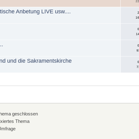
22
stische Anbetung LIVE usw....
2
16
0
14
..
0
9
und und die Sakramentskirche
0
7
hema geschlossen
xiertes Thema
mfrage