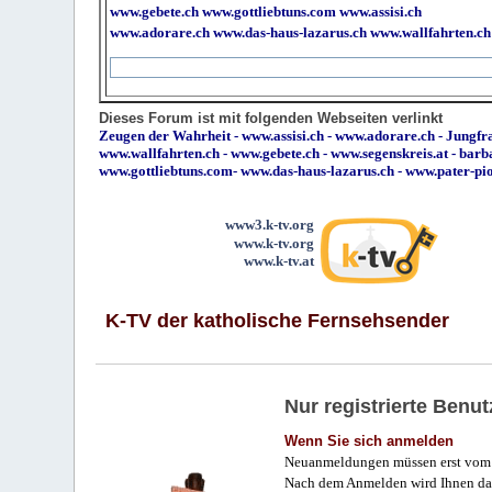
www.gebete.ch
www.gottliebtuns.com
www.assisi.ch
www.adorare.ch
www.das-haus-lazarus.ch
www.wallfahrten.ch
Dieses Forum ist mit folgenden Webseiten verlinkt
Zeugen der Wahrheit
-
www.assisi.ch
-
www.adorare.ch
-
Jungfra
www.wallfahrten.ch
-
www.gebete.ch
-
www.segenskreis.at
-
barb
www.gottliebtuns.com
-
www.das-haus-lazarus.ch
-
www.pater-pi
www3.k-tv.org
www.k-tv.org
www.k-tv.at
K-TV der katholische Fernsehsender
Nur registrierte Ben
Wenn Sie sich anmelden
Neuanmeldungen müssen erst vom 
Nach dem Anmelden wird Ihnen das