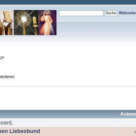
Webseit
nge
strieren
Antwo
Board.
chen Liebesbund
0