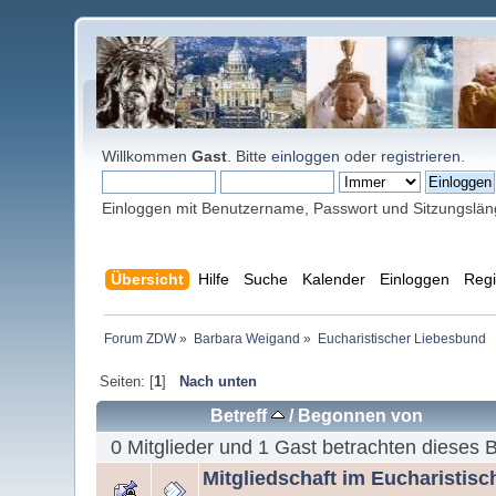
Willkommen
Gast
. Bitte
einloggen
oder
registrieren
.
Einloggen mit Benutzername, Passwort und Sitzungslä
Übersicht
Hilfe
Suche
Kalender
Einloggen
Regi
Forum ZDW
»
Barbara Weigand
»
Eucharistischer Liebesbund
Seiten: [
1
]
Nach unten
Betreff
/
Begonnen von
0 Mitglieder und 1 Gast betrachten dieses 
Mitgliedschaft im Eucharistis