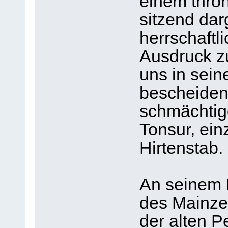
einem thron
sitzend darg
herrschaft
Ausdruck zu 
uns in sein
bescheiden
schmächtig
Tonsur, ein
Hirtenstab.
An seinem
des Mainze
der alten P