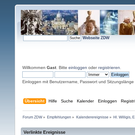
Webseite ZDW
Willkommen
Gast
. Bitte
einloggen
oder
registrieren
.
Einloggen mit Benutzername, Passwort und Sitzungslänge
Übersicht
Hilfe
Suche
Kalender
Einloggen
Registr
Forum ZDW
»
Empfehlungen
»
Kalenderereignisse
»
Hl. Willigis,
Verlinkte Ereignisse