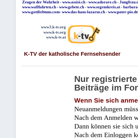
Zeugen der Wahrheit
-
www.assisi.ch
-
www.adorare.ch
-
Jungfrau.d
www.wallfahrten.ch
-
www.gebete.ch
-
www.segenskreis.at
-
barbara
www.gottliebtuns.com
-
www.das-haus-lazarus.ch
-
www.pater-pio.de
www3.k-tv.org
www.k-tv.org
www.k-tv.at
K-TV der katholische Fernsehsender
Nur registrier
Beiträge im Fo
Wenn Sie sich anme
Neuanmeldungen müsse
Nach dem Anmelden wir
Dann können sie sich 
Nach dem Einloggen kö