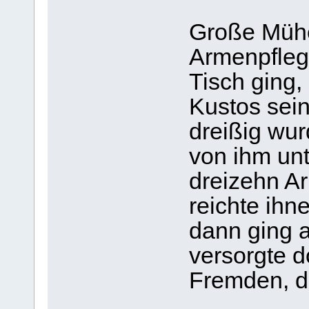
Große Mühe
Armenpflege
Tisch ging,
Kustos sein
dreißig wu
von ihm unte
dreizehn A
reichte ihn
dann ging a
versorgte 
Fremden, d