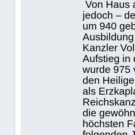
Von Haus a
jedoch – de
um 940 geb
Ausbildung 
Kanzler Vol
Aufstieg in 
wurde 975 v
den Heilige
als Erzkapl
Reichskanzl
die gewöhn
höchsten Fa
folgenden J