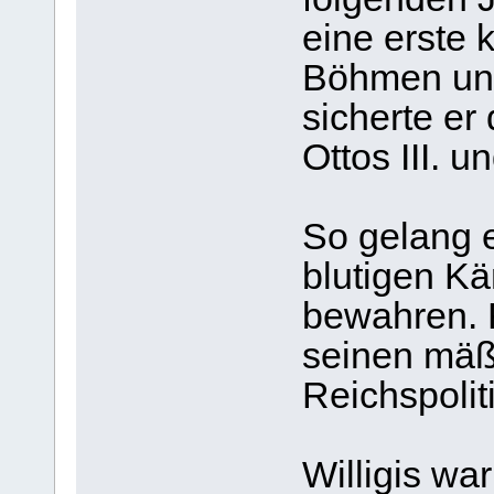
eine erste k
Böhmen un
sicherte er
Ottos III. un
So gelang e
blutigen K
bewahren. 
seinen mäß
Reichspolit
Willigis wa