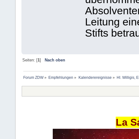
Absolventen
Leitung ein
Stifts betr
Seiten: [
1
]
Nach oben
Forum ZDW
»
Empfehlungen
»
Kalenderereignisse
»
Hl. Willigis,
La S