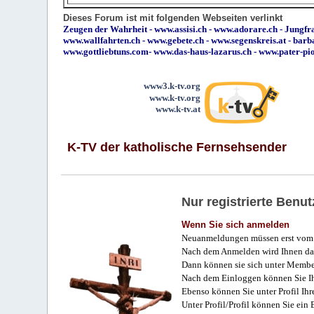
Dieses Forum ist mit folgenden Webseiten verlinkt
Zeugen der Wahrheit
-
www.assisi.ch
-
www.adorare.ch
-
Jungfra
www.wallfahrten.ch
-
www.gebete.ch
-
www.segenskreis.at
-
barb
www.gottliebtuns.com
-
www.das-haus-lazarus.ch
-
www.pater-pi
www3.k-tv.org
www.k-tv.org
www.k-tv.at
K-TV der katholische Fernsehsender
Nur registrierte Ben
Wenn Sie sich anmelden
Neuanmeldungen müssen erst vom 
Nach dem Anmelden wird Ihnen das
Dann können sie sich unter Membe
Nach dem Einloggen können Sie Ihr
Ebenso können Sie unter Profil Ihr
Unter Profil/Profil können Sie ein