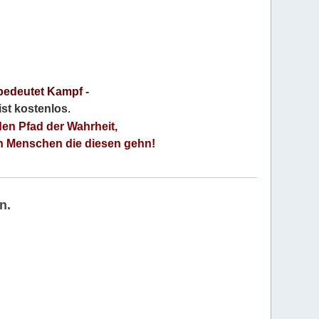
bedeutet Kampf
-
 ist kostenlos
.
den Pfad der Wahrheit,
an Menschen die diesen gehn!
n.