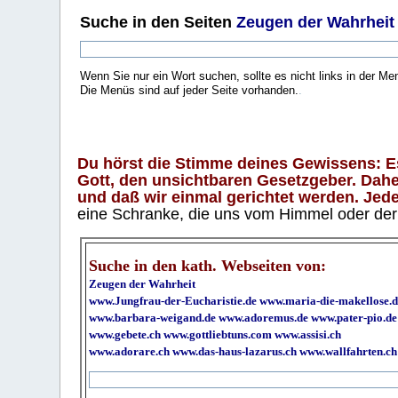
Suche
in den Seiten
Zeugen der Wahrheit
Wenn Sie nur ein Wort suchen, sollte es nicht links in der Me
Die Menüs sind auf jeder Seite vorhanden.
.
Du hörst die Stimme deines Gewissens: Es 
Gott, den unsichtbaren Gesetzgeber. Daher
und daß wir einmal gerichtet werden. Jeder
eine Schranke, die uns vom Himmel oder der H
Suche in den kath. Webseiten von:
Zeugen der Wahrheit
www.Jungfrau-der-Eucharistie.de
www.maria-die-makellose.d
www.barbara-weigand.de
www.adoremus.de
www.pater-pio.de
www.gebete.ch
www.gottliebtuns.com
www.assisi.ch
www.adorare.ch
www.das-haus-lazarus.ch
www.wallfahrten.ch