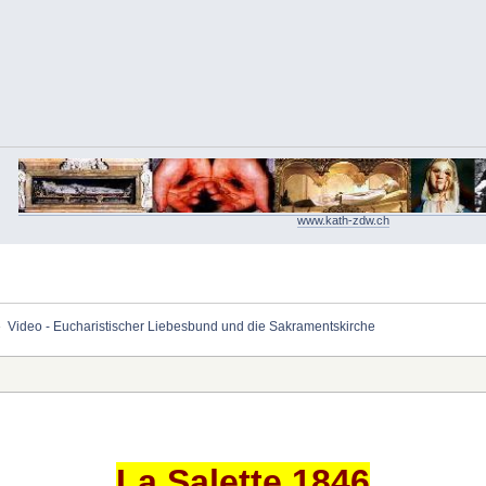
www.kath-zdw.ch
»
Video - Eucharistischer Liebesbund und die Sakramentskirche
La Salette 1846