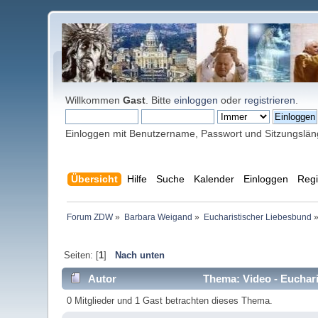
Willkommen
Gast
. Bitte
einloggen
oder
registrieren
.
Einloggen mit Benutzername, Passwort und Sitzungslä
Übersicht
Hilfe
Suche
Kalender
Einloggen
Regi
Forum ZDW
»
Barbara Weigand
»
Eucharistischer Liebesbund
Seiten: [
1
]
Nach unten
Autor
Thema: Video - Euchari
0 Mitglieder und 1 Gast betrachten dieses Thema.