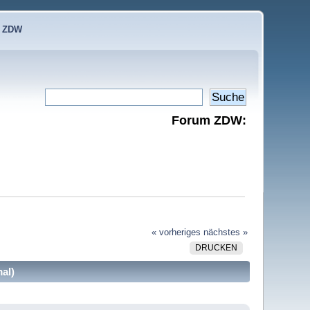
e ZDW
Forum ZDW:
« vorheriges
nächstes »
DRUCKEN
al)