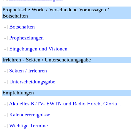
Prophetische Worte / Verschiedene Voraussagen /
Botschaften
[-]
Botschaften
[-]
Prophezeiungen
[-]
Eingebungen und Visionen
Irrlehren - Sekten / Unterscheidungsgabe
[-]
Sekten / Irrlehren
[-]
Unterscheidungsgabe
Empfehlungen
[-]
Aktuelles K-TV- EWTN und Radio Horeb, Gloria....
[-]
Kalenderereignisse
[-]
Wichtige Termine