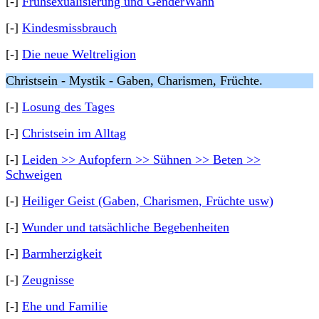
[-]
Frühsexualisierung und GenderWahn
[-]
Kindesmissbrauch
[-]
Die neue Weltreligion
Christsein - Mystik - Gaben, Charismen, Früchte.
[-]
Losung des Tages
[-]
Christsein im Alltag
[-]
Leiden >> Aufopfern >> Sühnen >> Beten >>
Schweigen
[-]
Heiliger Geist (Gaben, Charismen, Früchte usw)
[-]
Wunder und tatsächliche Begebenheiten
[-]
Barmherzigkeit
[-]
Zeugnisse
[-]
Ehe und Familie