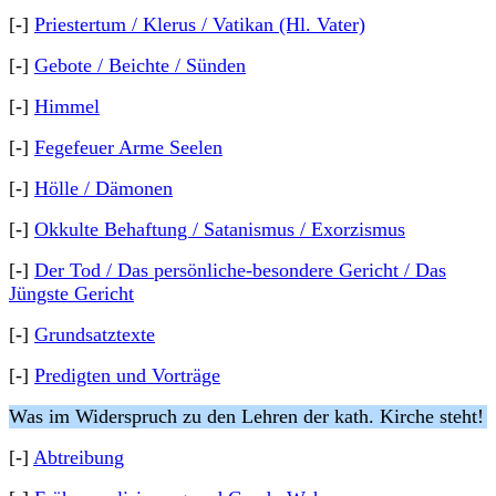
[-]
Priestertum / Klerus / Vatikan (Hl. Vater)
[-]
Gebote / Beichte / Sünden
[-]
Himmel
[-]
Fegefeuer Arme Seelen
[-]
Hölle / Dämonen
[-]
Okkulte Behaftung / Satanismus / Exorzismus
[-]
Der Tod / Das persönliche-besondere Gericht / Das
Jüngste Gericht
[-]
Grundsatztexte
[-]
Predigten und Vorträge
Was im Widerspruch zu den Lehren der kath. Kirche steht!
[-]
Abtreibung