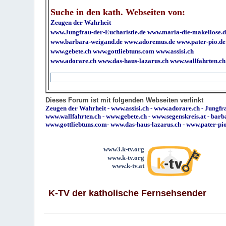
Suche in den kath. Webseiten von:
Zeugen der Wahrheit
www.Jungfrau-der-Eucharistie.de
www.maria-die-makellose.d
www.barbara-weigand.de
www.adoremus.de
www.pater-pio.de
www.gebete.ch
www.gottliebtuns.com
www.assisi.ch
www.adorare.ch
www.das-haus-lazarus.ch
www.wallfahrten.ch
Dieses Forum ist mit folgenden Webseiten verlinkt
Zeugen der Wahrheit
-
www.assisi.ch
-
www.adorare.ch
-
Jungfra
www.wallfahrten.ch
-
www.gebete.ch
-
www.segenskreis.at
-
barb
www.gottliebtuns.com
-
www.das-haus-lazarus.ch
-
www.pater-pi
www3.k-tv.org
www.k-tv.org
www.k-tv.at
K-TV der katholische Fernsehsender