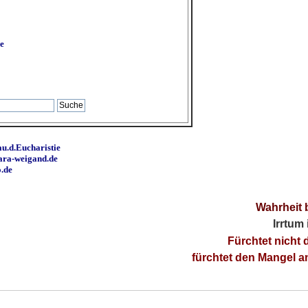
e
u.d.Eucharistie
ara-weigand.de
o.de
Wahrheit 
Irrtum
Fürchtet nicht 
fürchtet den Mangel 