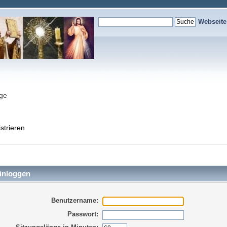
Webseit
nge
strieren
inloggen
Benutzername:
Passwort: