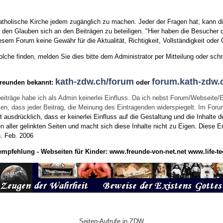
tholische Kirche jedem zugänglich zu machen. Jeder der Fragen hat, kann di
den Glauben sich an den Beiträgen zu beteiligen. "Hier haben die Besucher d
sem Forum keine Gewähr für die Aktualität, Richtigkeit, Vollständigkeit oder Q
he finden, melden Sie dies bitte dem Administrator per Mitteilung oder schr
kath-zdw.ch/forum
forum.kath-zdw.
Freunden bekannt:
oder
eiträge habe ich als Admin keinerlei Einfluss. Da ich nebst Forum/Webseite/
wissen, dass jeder Beitrag, die Meinung des Eintragenden widerspiegelt. Im Fo
usdrücklich, dass er keinerlei Einfluss auf die Gestaltung und die Inhalte d
en aller gelinkten Seiten und macht sich diese Inhalte nicht zu Eigen.
Diese Er
n.
Feb. 2006
empfehlung - Webseiten für Kinder:
www.freunde-von-net.net
www.life-te
Seiten-Aufrufe in ZDW