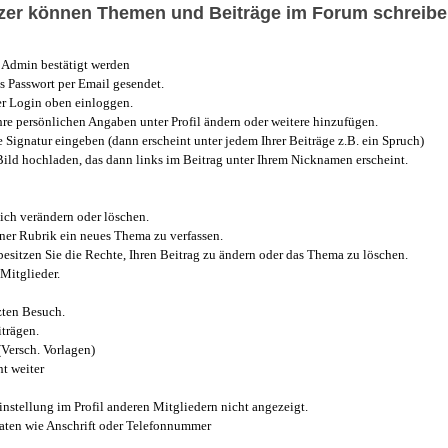
utzer können Themen und Beiträge im Forum schreibe
Admin bestätigt werden
 Passwort per Email gesendet.
r Login oben einloggen.
e persönlichen Angaben unter Profil ändern oder weitere hinzufügen.
e Signatur eingeben (dann erscheint unter jedem Ihrer Beiträge z.B. ein Spruch)
 Bild hochladen, das dann links im Beitrag unter Ihrem Nicknamen erscheint.
ich verändern oder löschen.
iner Rubrik ein neues Thema zu verfassen.
esitzen Sie die Rechte, Ihren Beitrag zu ändern oder das Thema zu löschen.
Mitglieder.
zten Besuch.
trägen.
(Versch. Vorlagen)
t weiter
instellung im Profil anderen Mitgliedern nicht angezeigt.
aten wie Anschrift oder Telefonnummer