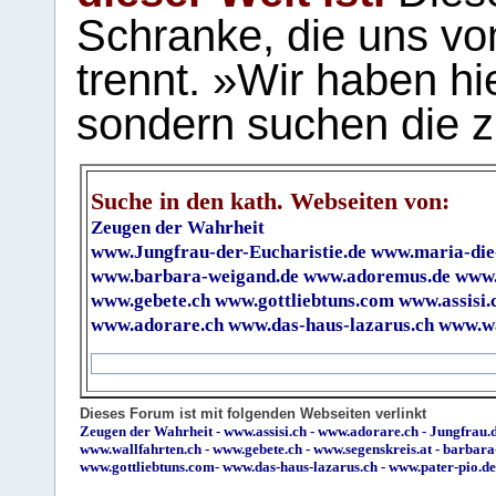
Schranke, die uns vo
trennt. »Wir haben hi
sondern suchen die z
Suche in den kath. Webseiten von:
Zeugen der Wahrheit
www.Jungfrau-der-Eucharistie.de
www.maria-die
www.barbara-weigand.de
www.adoremus.de
www.
www.gebete.ch
www.gottliebtuns.com
www.assisi.
www.adorare.ch
www.das-haus-lazarus.ch
www.wa
Dieses Forum ist mit folgenden Webseiten verlinkt
Zeugen der Wahrheit
-
www.assisi.ch
-
www.adorare.ch
-
Jungfrau.d
www.wallfahrten.ch
-
www.gebete.ch
-
www.segenskreis.at
-
barbara
www.gottliebtuns.com
-
www.das-haus-lazarus.ch
-
www.pater-pio.de