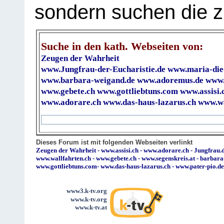
sondern suchen die z
Suche in den kath. Webseiten von:
Zeugen der Wahrheit
www.Jungfrau-der-Eucharistie.de
www.maria-die
www.barbara-weigand.de
www.adoremus.de
www.
www.gebete.ch
www.gottliebtuns.com
www.assisi.
www.adorare.ch
www.das-haus-lazarus.ch
www.wa
Dieses Forum ist mit folgenden Webseiten verlinkt
Zeugen der Wahrheit
-
www.assisi.ch
-
www.adorare.ch
-
Jungfrau.d
www.wallfahrten.ch
-
www.gebete.ch
-
www.segenskreis.at
-
barbara
www.gottliebtuns.com
-
www.das-haus-lazarus.ch
-
www.pater-pio.de
www3.k-tv.org
www.k-tv.org
www.k-tv.at