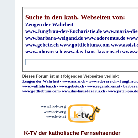
Suche in den kath. Webseiten von:
Zeugen der Wahrheit
www.Jungfrau-der-Eucharistie.de
www.maria-die
www.barbara-weigand.de
www.adoremus.de
www.
www.gebete.ch
www.gottliebtuns.com
www.assisi.
www.adorare.ch
www.das-haus-lazarus.ch
www.wa
Dieses Forum ist mit folgenden Webseiten verlinkt
Zeugen der Wahrheit
-
www.assisi.ch
-
www.adorare.ch
-
Jungfrau.d
www.wallfahrten.ch
-
www.gebete.ch
-
www.segenskreis.at
-
barbara
www.gottliebtuns.com
-
www.das-haus-lazarus.ch
-
www.pater-pio.de
www3.k-tv.org
www.k-tv.org
www.k-tv.at
K-TV der katholische Fernsehsender