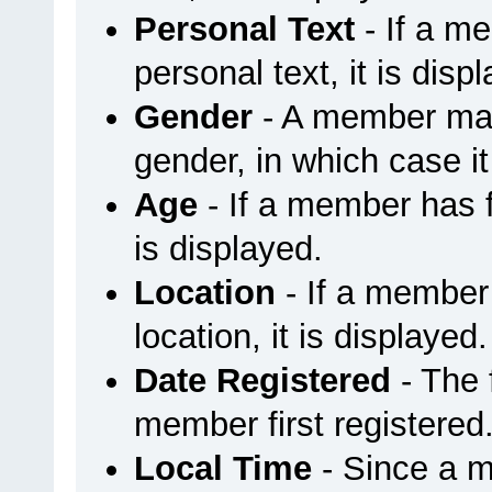
Personal Text
- If a m
personal text, it is disp
Gender
- A member may 
gender, in which case it
Age
- If a member has fi
is displayed.
Location
- If a member 
location, it is displayed.
Date Registered
- The
member first registered
Local Time
- Since a m