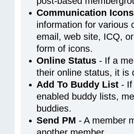
post-based membergrou
Communication Icons
information for variou
email, web site, ICQ, or 
form of icons.
Online Status
- If a m
their online status, it is
Add To Buddy List
- I
enabled buddy lists, m
buddies.
Send PM
- A member m
another member.