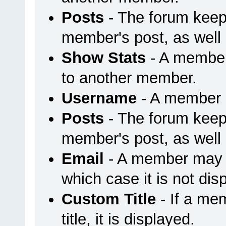
Posts
- The forum keep
member's post, as well
Show Stats
- A member
to another member.
Username
- A member u
Posts
- The forum keep
member's post, as well
Email
- A member may ch
which case it is not dis
Custom Title
- If a me
title, it is displayed.