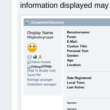
information displayed may
Zusammenfassung
Display Name 
Benutzername:
Mitgliedergruppe
Posts:
E-Mail:
Custom Title:
Personal Text:
Gender:
Age:
Location:
Offline
[Add To Buddy List]
Send PM
Date Registered:
Beiträge anzeigen
Local Time:
Statistiken anzeigen
Last Active:
Signatur:
Signatur