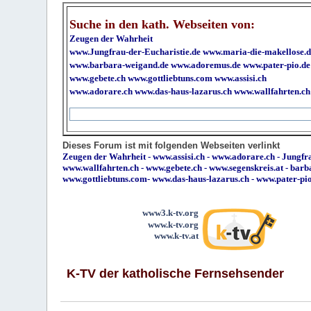
Suche in den kath. Webseiten von:
Zeugen der Wahrheit
www.Jungfrau-der-Eucharistie.de
www.maria-die-makellose.d
www.barbara-weigand.de
www.adoremus.de
www.pater-pio.de
www.gebete.ch
www.gottliebtuns.com
www.assisi.ch
www.adorare.ch
www.das-haus-lazarus.ch
www.wallfahrten.ch
Dieses Forum ist mit folgenden Webseiten verlinkt
Zeugen der Wahrheit
-
www.assisi.ch
-
www.adorare.ch
-
Jungfra
www.wallfahrten.ch
-
www.gebete.ch
-
www.segenskreis.at
-
barb
www.gottliebtuns.com
-
www.das-haus-lazarus.ch
-
www.pater-pi
www3.k-tv.org
www.k-tv.org
www.k-tv.at
K-TV der katholische Fernsehsender