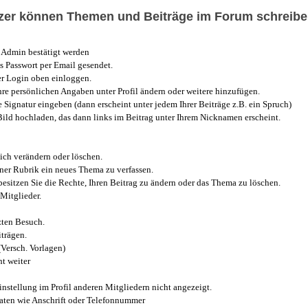
utzer können Themen und Beiträge im Forum schreibe
Admin bestätigt werden
 Passwort per Email gesendet.
r Login oben einloggen.
e persönlichen Angaben unter Profil ändern oder weitere hinzufügen.
e Signatur eingeben (dann erscheint unter jedem Ihrer Beiträge z.B. ein Spruch)
 Bild hochladen, das dann links im Beitrag unter Ihrem Nicknamen erscheint.
ich verändern oder löschen.
iner Rubrik ein neues Thema zu verfassen.
esitzen Sie die Rechte, Ihren Beitrag zu ändern oder das Thema zu löschen.
Mitglieder.
zten Besuch.
trägen.
(Versch. Vorlagen)
t weiter
instellung im Profil anderen Mitgliedern nicht angezeigt.
aten wie Anschrift oder Telefonnummer