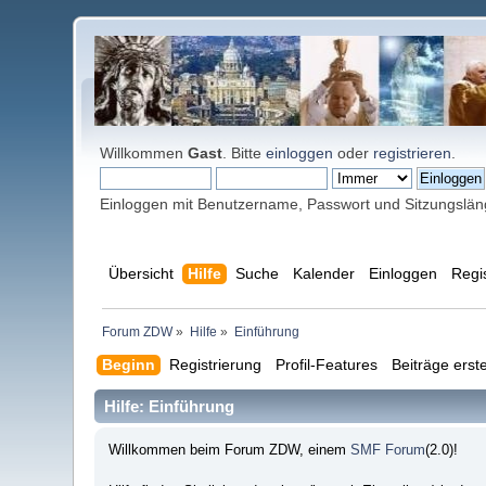
Willkommen
Gast
. Bitte
einloggen
oder
registrieren
.
Einloggen mit Benutzername, Passwort und Sitzungslä
Übersicht
Hilfe
Suche
Kalender
Einloggen
Regi
Forum ZDW
»
Hilfe
»
Einführung
Beginn
Registrierung
Profil-Features
Beiträge erste
Hilfe: Einführung
Willkommen beim Forum ZDW, einem
SMF Forum
(2.0)!