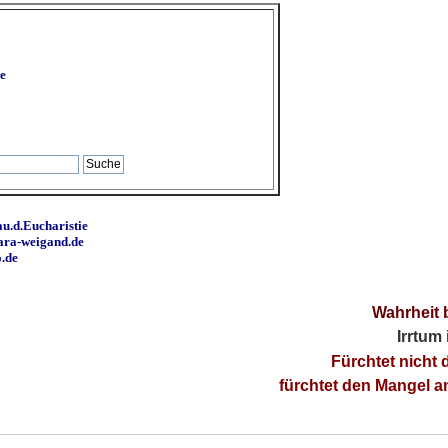
e
u.d.Eucharistie
ara-weigand.de
o.de
Wahrheit 
Irrtum
Fürchtet nicht 
fürchtet den Mangel 