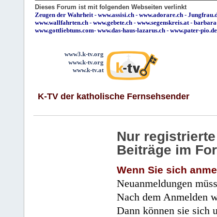
Dieses Forum ist mit folgenden Webseiten verlinkt
Zeugen der Wahrheit
-
www.assisi.ch
-
www.adorare.ch
-
Jungfrau.d
www.wallfahrten.ch
-
www.gebete.ch
-
www.segenskreis.at
-
barbara
www.gottliebtuns.com
-
www.das-haus-lazarus.ch
-
www.pater-pio.de
www3.k-tv.org
www.k-tv.org
www.k-tv.at
K-TV der katholische Fernsehsender
Nur registrier
Beiträge im Fo
Wenn Sie sich anme
Neuanmeldungen müsse
Nach dem Anmelden wir
Dann können sie sich 