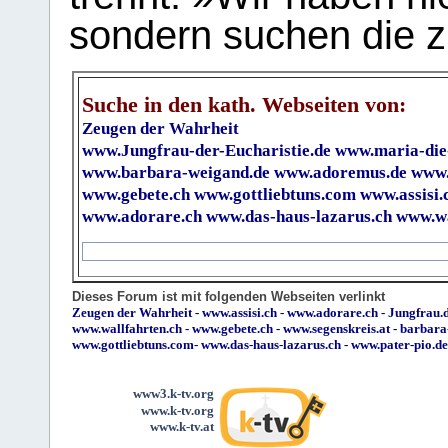
sondern suchen die z
Suche in den kath. Webseiten von:
Zeugen der Wahrheit
www.Jungfrau-der-Eucharistie.de
www.maria-die
www.barbara-weigand.de
www.adoremus.de
www.
www.gebete.ch
www.gottliebtuns.com
www.assisi.
www.adorare.ch
www.das-haus-lazarus.ch
www.wa
Dieses Forum ist mit folgenden Webseiten verlinkt
Zeugen der Wahrheit
-
www.assisi.ch
-
www.adorare.ch
-
Jungfrau.d
www.wallfahrten.ch
-
www.gebete.ch
-
www.segenskreis.at
-
barbara
www.gottliebtuns.com
-
www.das-haus-lazarus.ch
-
www.pater-pio.de
www3.k-tv.org
www.k-tv.org
www.k-tv.at