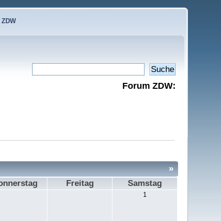
e ZDW
Forum ZDW:
»
onnerstag
Freitag
Samstag
1