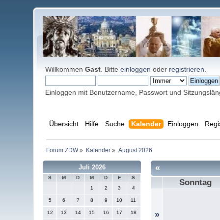
Willkommen
Gast
. Bitte
einloggen
oder
registrieren
.
Einloggen mit Benutzername, Passwort und Sitzungslä
Übersicht
Hilfe
Suche
Kalender
Einloggen
Regi
Forum ZDW
»
Kalender
»
August 2026
«
Juli 2026
S
M
D
M
D
F
S
Sonntag
1
2
3
4
5
6
7
8
9
10
11
12
13
14
15
16
17
18
»