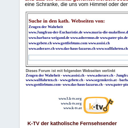
eine Schranke, die uns vom Himmel oder der H
Suche in den kath. Webseiten von:
Zeugen der Wahrheit
www.Jungfrau-der-Eucharistie.de
www.maria-die-makellose.d
www.barbara-weigand.de
www.adoremus.de
www.pater-pio.de
www.gebete.ch
www.gottliebtuns.com
www.assisi.ch
www.adorare.ch
www.das-haus-lazarus.ch
www.wallfahrten.ch
Dieses Forum ist mit folgenden Webseiten verlinkt
Zeugen der Wahrheit
-
www.assisi.ch
-
www.adorare.ch
-
Jungfra
www.wallfahrten.ch
-
www.gebete.ch
-
www.segenskreis.at
-
barb
www.gottliebtuns.com
-
www.das-haus-lazarus.ch
-
www.pater-pi
www3.k-tv.org
www.k-tv.org
www.k-tv.at
K-TV der katholische Fernsehsender