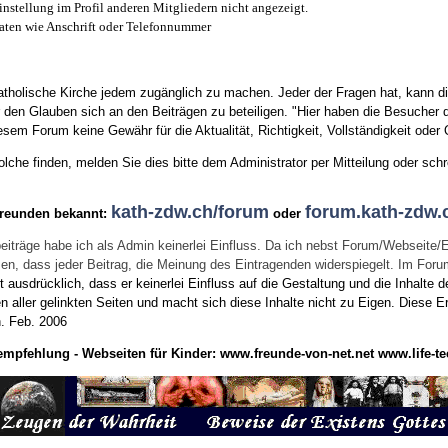
instellung im Profil anderen Mitgliedern nicht angezeigt.
aten wie Anschrift oder Telefonnummer
tholische Kirche jedem zugänglich zu machen. Jeder der Fragen hat, kann di
den Glauben sich an den Beiträgen zu beteiligen. "Hier haben die Besucher d
sem Forum keine Gewähr für die Aktualität, Richtigkeit, Vollständigkeit oder Q
he finden, melden Sie dies bitte dem Administrator per Mitteilung oder schr
kath-zdw.ch/forum
forum.kath-zdw.
Freunden bekannt:
oder
eiträge habe ich als Admin keinerlei Einfluss. Da ich nebst Forum/Webseite/
wissen, dass jeder Beitrag, die Meinung des Eintragenden widerspiegelt. Im Fo
usdrücklich, dass er keinerlei Einfluss auf die Gestaltung und die Inhalte d
en aller gelinkten Seiten und macht sich diese Inhalte nicht zu Eigen.
Diese Er
n.
Feb. 2006
empfehlung - Webseiten für Kinder:
www.freunde-von-net.net
www.life-te