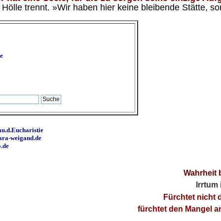
ölle trennt. »Wir haben hier keine bleibende Stätte, so
e
u.d.Eucharistie
ara-weigand.de
o.de
Wahrheit 
Irrtum
Fürchtet nicht 
fürchtet den Mangel 