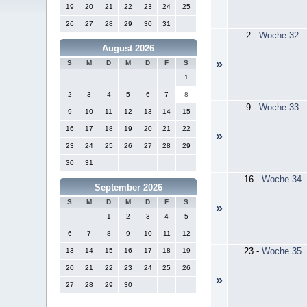
19
20
21
22
23
24
25
26
27
28
29
30
31
2
-
Woche 32
August 2026
»
S
M
D
M
D
F
S
1
2
3
4
5
6
7
8
9
-
Woche 33
9
10
11
12
13
14
15
16
17
18
19
20
21
22
»
23
24
25
26
27
28
29
30
31
16
-
Woche 34
September 2026
S
M
D
M
D
F
S
»
1
2
3
4
5
6
7
8
9
10
11
12
23
-
Woche 35
13
14
15
16
17
18
19
20
21
22
23
24
25
26
»
27
28
29
30