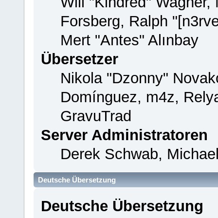
Will "Kindred" Wagner,
Forsberg, Ralph "[n3rv
Mert "Antes" Alınbay
Übersetzer
Nikola "Dzonny" Novako
Domínguez, m4z, Relya
GravuTrad
Server Administratoren
Derek Schwab, Michael
Deutsche Übersetzung
Deutsche Übersetzung