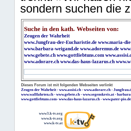
sondern suchen die z
Suche in den kath. Webseiten von:
Zeugen der Wahrheit
www.Jungfrau-der-Eucharistie.de
www.maria-die
www.barbara-weigand.de
www.adoremus.de
www.
www.gebete.ch
www.gottliebtuns.com
www.assisi.
www.adorare.ch
www.das-haus-lazarus.ch
www.wa
Dieses Forum ist mit folgenden Webseiten verlinkt
Zeugen der Wahrheit
-
www.assisi.ch
-
www.adorare.ch
-
Jungfrau.d
www.wallfahrten.ch
-
www.gebete.ch
-
www.segenskreis.at
-
barbara
www.gottliebtuns.com
-
www.das-haus-lazarus.ch
-
www.pater-pio.de
www3.k-tv.org
www.k-tv.org
www.k-tv.at