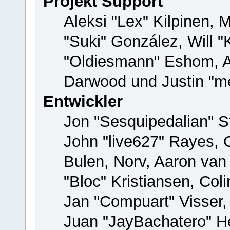
Projekt Support
Aleksi "Lex" Kilpinen, M
"Suki" González, Will 
"Oldiesmann" Eshom, 
Darwood und Justin "me
Entwickler
Jon "Sesquipedalian" St
John "live627" Rayes,
Bulen, Norv, Aaron van
"Bloc" Kristiansen, Co
Jan "Compuart" Visser
Juan "JayBachatero" H