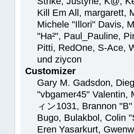
Strike, Justyne, K@, Ke
Kill Em All, margarett,
Michele "Illori" Davis, 
"Ha²", Paul_Pauline, P
Pitti, RedOne, S-Ace,
und ziycon
Customizer
Gary M. Gadsdon, Dieg
"vbgamer45" Valentin, 
ィン1031, Brannon "B" H
Bugo, Bulakbol, Colin 
Eren Yasarkurt, Gwenw