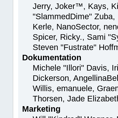
Jerry, Joker™, Kays, Ki
"SlammedDime" Zuba, 
Kerle, NanoSector, nend
Spicer, Ricky., Sami "
Steven "Fustrate" Hoff
Dokumentation
Michele "Illori" Davis, 
Dickerson, AngellinaBel
Willis, emanuele, Gra
Thorsen, Jade Elizabet
Marketing