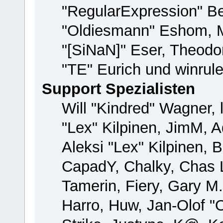
"RegularExpression" B
"Oldiesmann" Eshom, M
"[SiNaN]" Eser, Theodor
"TE" Eurich und winrul
Support Spezialisten
Will "Kindred" Wagner, 
"Lex" Kilpinen, JimM, A
Aleksi "Lex" Kilpinen, 
CapadY, Chalky, Chas 
Tamerin, Fiery, Gary M
Harro, Huw, Jan-Olof "