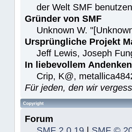
der Welt SMF benutzen
Gründer von SMF
Unknown W. "[Unknown
Ursprüngliche Projekt 
Jeff Lewis, Joseph Fu
In liebevollem Andenken
Crip, K@, metallica484
Für jeden, den wir verge
Copyright
Forum
SMF 2.0.19
|
SMF © 2