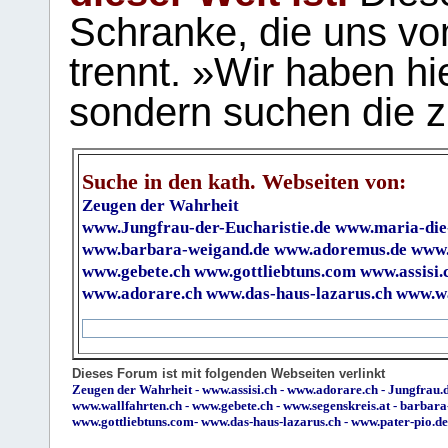
Schranke, die uns vo
trennt. »Wir haben hi
sondern suchen die z
Suche in den kath. Webseiten von:
Zeugen der Wahrheit
www.Jungfrau-der-Eucharistie.de
www.maria-die
www.barbara-weigand.de
www.adoremus.de
www.
www.gebete.ch
www.gottliebtuns.com
www.assisi.
www.adorare.ch
www.das-haus-lazarus.ch
www.wa
Dieses Forum ist mit folgenden Webseiten verlinkt
Zeugen der Wahrheit
-
www.assisi.ch
-
www.adorare.ch
-
Jungfrau.d
www.wallfahrten.ch
-
www.gebete.ch
-
www.segenskreis.at
-
barbara
www.gottliebtuns.com
-
www.das-haus-lazarus.ch
-
www.pater-pio.de