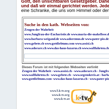
Gott, den unsichtbaren Gesetzgeber. Daher
und daß wir einmal gerichtet werden. Jeder
eine Schranke, die uns vom Himmel oder der H
Suche in den kath. Webseiten von:
Zeugen der Wahrheit
www.Jungfrau-der-Eucharistie.de
www.maria-die-makellose.d
www.barbara-weigand.de
www.adoremus.de
www.pater-pio.de
www.gebete.ch
www.gottliebtuns.com
www.assisi.ch
www.adorare.ch
www.das-haus-lazarus.ch
www.wallfahrten.ch
Dieses Forum ist mit folgenden Webseiten verlinkt
Zeugen der Wahrheit
-
www.assisi.ch
-
www.adorare.ch
-
Jungfra
www.wallfahrten.ch
-
www.gebete.ch
-
www.segenskreis.at
-
barb
www.gottliebtuns.com
-
www.das-haus-lazarus.ch
-
www.pater-pi
www3.k-tv.org
www.k-tv.org
www.k-tv.at