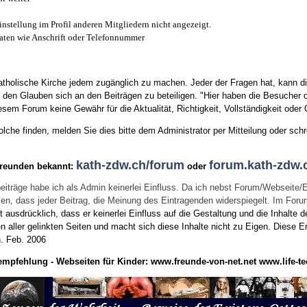
instellung im Profil anderen Mitgliedern nicht angezeigt.
aten wie Anschrift oder Telefonnummer
tholische Kirche jedem zugänglich zu machen. Jeder der Fragen hat, kann di
den Glauben sich an den Beiträgen zu beteiligen. "Hier haben die Besucher d
sem Forum keine Gewähr für die Aktualität, Richtigkeit, Vollständigkeit oder Q
he finden, melden Sie dies bitte dem Administrator per Mitteilung oder schr
kath-zdw.ch/forum
forum.kath-zdw.
Freunden bekannt:
oder
eiträge habe ich als Admin keinerlei Einfluss. Da ich nebst Forum/Webseite/
wissen, dass jeder Beitrag, die Meinung des Eintragenden widerspiegelt. Im Fo
usdrücklich, dass er keinerlei Einfluss auf die Gestaltung und die Inhalte d
en aller gelinkten Seiten und macht sich diese Inhalte nicht zu Eigen.
Diese Er
n.
Feb. 2006
empfehlung - Webseiten für Kinder:
www.freunde-von-net.net
www.life-te