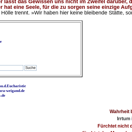
 lässt das Gewissen uns nicht im Zweifel darüber, d
 hat eine Seele, für die zu sorgen seine einzige Aufg
ölle trennt. »Wir haben hier keine bleibende Stätte, so
e
u.d.Eucharistie
ara-weigand.de
o.de
Wahrheit 
Irrtum
Fürchtet nicht 