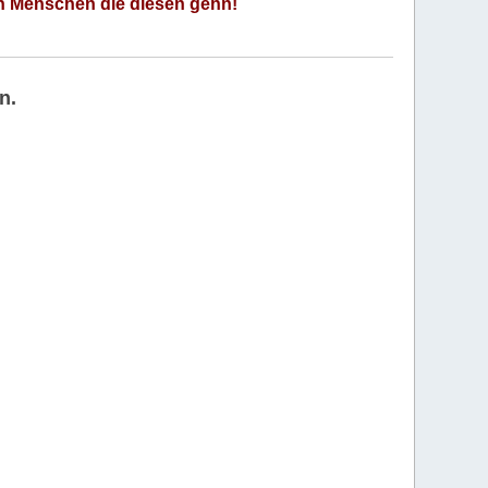
an Menschen die diesen gehn!
n.