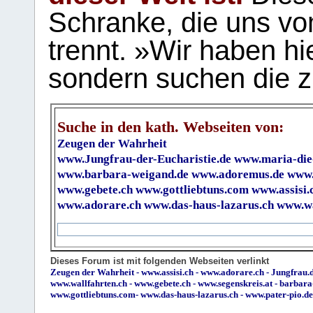
Schranke, die uns vo
trennt. »Wir haben hi
sondern suchen die z
Suche in den kath. Webseiten von:
Zeugen der Wahrheit
www.Jungfrau-der-Eucharistie.de
www.maria-die
www.barbara-weigand.de
www.adoremus.de
www.
www.gebete.ch
www.gottliebtuns.com
www.assisi.
www.adorare.ch
www.das-haus-lazarus.ch
www.wa
Dieses Forum ist mit folgenden Webseiten verlinkt
Zeugen der Wahrheit
-
www.assisi.ch
-
www.adorare.ch
-
Jungfrau.d
www.wallfahrten.ch
-
www.gebete.ch
-
www.segenskreis.at
-
barbara
www.gottliebtuns.com
-
www.das-haus-lazarus.ch
-
www.pater-pio.de