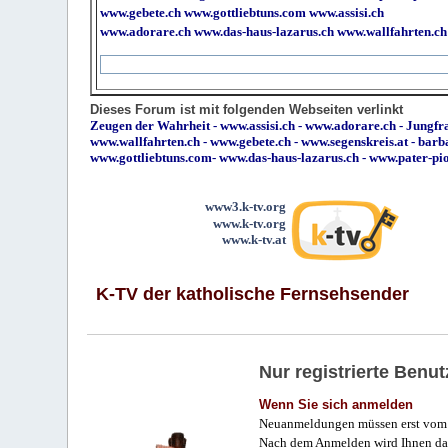
www.gebete.ch
www.gottliebtuns.com
www.assisi.ch
www.adorare.ch
www.das-haus-lazarus.ch
www.wallfahrten.ch
Dieses Forum ist mit folgenden Webseiten verlinkt
Zeugen der Wahrheit
-
www.assisi.ch
-
www.adorare.ch
-
Jungfra
www.wallfahrten.ch
-
www.gebete.ch
-
www.segenskreis.at
-
barb
www.gottliebtuns.com
-
www.das-haus-lazarus.ch
-
www.pater-pi
www3.k-tv.org
www.k-tv.org
www.k-tv.at
K-TV der katholische Fernsehsender
Nur registrierte Ben
Wenn Sie sich anmelden
Neuanmeldungen müssen erst vom 
Nach dem Anmelden wird Ihnen das