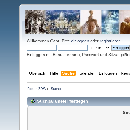
Willkommen
Gast
. Bitte
einloggen
oder
registrieren
.
Einloggen mit Benutzername, Passwort und Sitzungslä
Übersicht
Hilfe
Suche
Kalender
Einloggen
Regi
Forum ZDW
»
Suche
Suchparameter festlegen
Suc