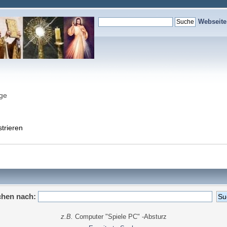
Webseit
nge
strieren
hen nach:
z.B.
Computer "Spiele PC" -Absturz