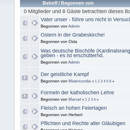
Betreff
/
Begonnen von
0 Mitglieder und 8 Gäste betrachten dieses B
Vater unser - führe uns nicht in Versu
Begonnen von
Admin
Ostern in der Grabeskirche!
Begonnen von Osta
Was deutsche Bischöfe (Kardinalsrang
geben - es ist erschütternd.
Begonnen von
Admin
Der geistliche Kampf
Begonnen von
Misericordia
«
1
2
3
4
5
6
»
Formeln der katholischen Lehre
Begonnen von
Marcel
«
1
2
3
4
»
Fleisch an hohen Feiertagen
Begonnen von Herbert
Pflichten und Rechte aller Gläubigen