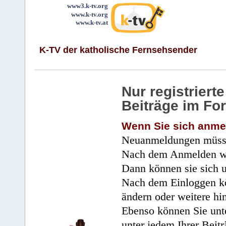
www3.k-tv.org
www.k-tv.org
www.k-tv.at
K-TV der katholische Fernsehsender
Nur registrier
Beiträge im Fo
Wenn Sie sich anme
Neuanmeldungen müsse
Nach dem Anmelden wir
Dann können sie sich 
Nach dem Einloggen kö
ändern oder weitere hi
Ebenso können Sie unte
unter jedem Ihrer Beitr