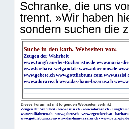
Schranke, die uns vo
trennt. »Wir haben hi
sondern suchen die z
Suche in den kath. Webseiten von:
Zeugen der Wahrheit
www.Jungfrau-der-Eucharistie.de
www.maria-die
www.barbara-weigand.de
www.adoremus.de
www.
www.gebete.ch
www.gottliebtuns.com
www.assisi.
www.adorare.ch
www.das-haus-lazarus.ch
www.wa
Dieses Forum ist mit folgenden Webseiten verlinkt
Zeugen der Wahrheit
-
www.assisi.ch
-
www.adorare.ch
-
Jungfrau.d
www.wallfahrten.ch
-
www.gebete.ch
-
www.segenskreis.at
-
barbara
www.gottliebtuns.com
-
www.das-haus-lazarus.ch
-
www.pater-pio.de