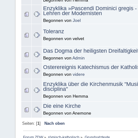
Begonnen von Hemma
Enzyklika »Pascendi Dominici gregis -
Lehren der Modernisten
Begonnen von
Joel
Toleranz
Begonnen von velvet
Das Dogma der heiligsten Dreifaltigkei
Begonnen von
Admin
Osterereignis Katechismus der Kathol
Begonnen von
videre
Enzyklika über die Kirchenmusik "Mus
disciplina"
Begonnen von Hemma
Die eine Kirche
Begonnen von Anemone
Seiten: [
1
]
Nach oben
Forum ZDW
»
römisch-katholisch
»
Grundsatztexte