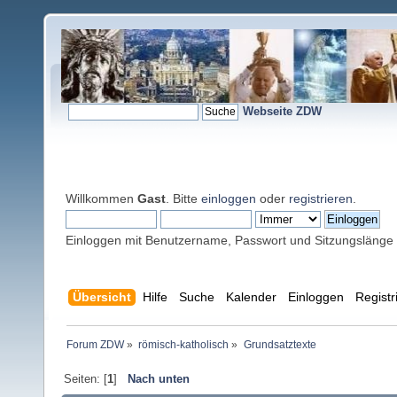
Webseite ZDW
Willkommen
Gast
. Bitte
einloggen
oder
registrieren
.
Einloggen mit Benutzername, Passwort und Sitzungslänge
Übersicht
Hilfe
Suche
Kalender
Einloggen
Registr
Forum ZDW
»
römisch-katholisch
»
Grundsatztexte
Seiten: [
1
]
Nach unten