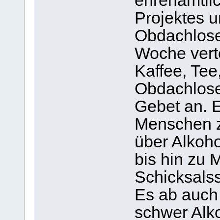
ehrenamtli
Projektes 
Obdachlose
Woche verte
Kaffee, Te
Obdachlose
Gebet an. E
Menschen 
über Alkoh
bis hin zu 
Schicksalss
Es ab auch v
schwer Alk