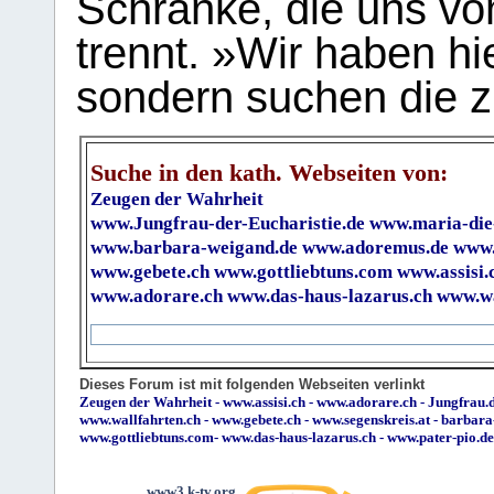
Schranke, die uns vo
trennt. »Wir haben hi
sondern suchen die z
Suche in den kath. Webseiten von:
Zeugen der Wahrheit
www.Jungfrau-der-Eucharistie.de
www.maria-die
www.barbara-weigand.de
www.adoremus.de
www.
www.gebete.ch
www.gottliebtuns.com
www.assisi.
www.adorare.ch
www.das-haus-lazarus.ch
www.wa
Dieses Forum ist mit folgenden Webseiten verlinkt
Zeugen der Wahrheit
-
www.assisi.ch
-
www.adorare.ch
-
Jungfrau.d
www.wallfahrten.ch
-
www.gebete.ch
-
www.segenskreis.at
-
barbara
www.gottliebtuns.com
-
www.das-haus-lazarus.ch
-
www.pater-pio.de
www3.k-tv.org