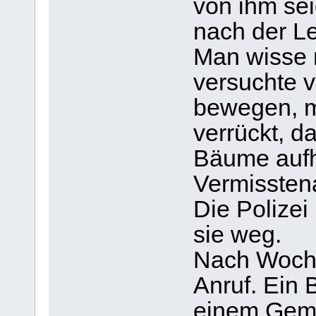
von ihm se
nach der L
Man wisse ni
versuchte v
bewegen, ma
verrückt, d
Bäume aufh
Vermissten
Die Polizei
sie weg.
Nach Woche
Anruf. Ein 
einem Gemei