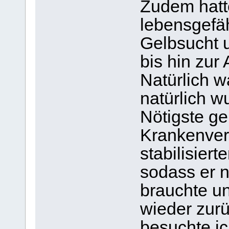
Zudem hatt
lebensgefäh
Gelbsucht 
bis hin zu
Natürlich w
natürlich w
Nötigste ge
Krankenver
stabilisiert
sodass er 
brauchte un
wieder zurü
besuchte i