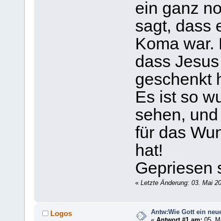
ein ganz no
sagt, dass 
Koma war. 
dass Jesus
geschenkt h
Es ist so w
sehen, und
für das Wun
hat!
Gepriesen s
«
Letzte Änderung: 03. Mai 2
Antw:Wie Gott ein neu
Logos
«
Antwort #1 am:
05. Ma