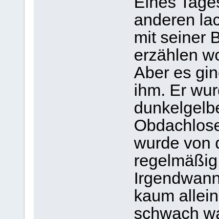
Eines Tage
anderen lac
mit seiner 
erzählen wo
Aber es gin
ihm. Er wu
dunkelgelbe
Obdachlose
wurde von 
regelmäßig 
Irgendwann
kaum allein
schwach wa