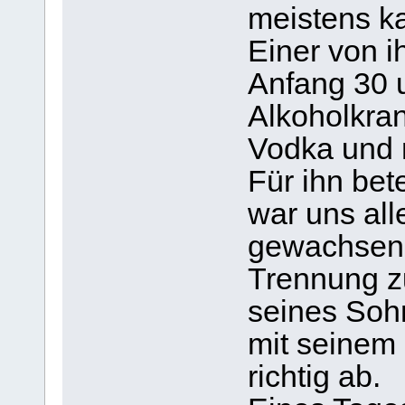
meistens k
Einer von i
Anfang 30 
Alkoholkra
Vodka und 
Für ihn bete
war uns all
gewachsen.
Trennung zu
seines So
mit seinem 
richtig ab.