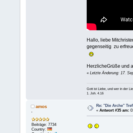
Hallo, liebe Mitchris
gegenseitig zu erfreu
HerzlicheGrüße und a
«
Letzte Änderung: 17. Se
Gott ist Liebe, und wer in der Lieb
1. Joh. 4.16
Re: "Die Arche" Tre
amos
«
Antwort #35 am:
03
'
Beiträge: 7734
Country: