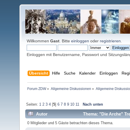
Willkommen
Gast
. Bitte
einloggen
oder
registrieren
.
Einloggen mit Benutzername, Passwort und Sitzungslä
Übersicht
Hilfe
Suche
Kalender
Einloggen
Regi
Forum ZDW
»
Allgemeine Diskussionen
»
Allgemeine Diskussi
Seiten:
1
2
3
4
[
5
]
6
7
8
9
10
11
Nach unten
Autor
Thema: "Die Arche" Tre
0 Mitglieder und 5 Gäste betrachten dieses Thema.