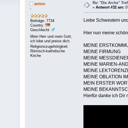
Re: "Die Arche" Tre
amos
«
Antwort #32 am:
0
'
Liebe Schwestern und
Beiträge: 7734
Country:
Geschlecht:
Hier nun meine schöns
Mein Herr und mein Gott,
ich lobe und preise dich.
MEINE ERSTKOMM
Religionszugehörigkeit:
Römisch-katholische
MEINE FIRMUNG
Kirche
MEINE MESSDIENER
MEINE MARIEN-AN
MEINE LEKTORENZ
MEINE OBLATION I
MEIN ERSTER WOR
MEINE BEKANNTSC
Hierfür danke ich Dir 