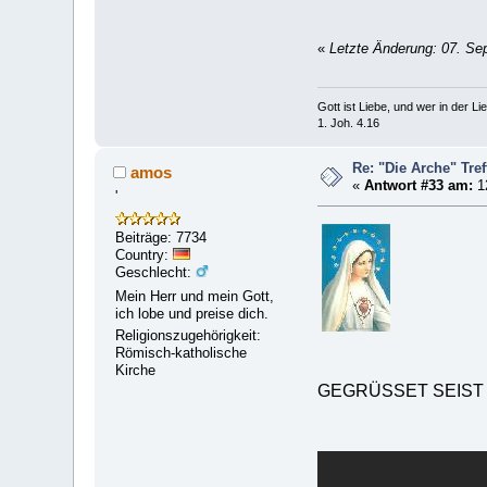
«
Letzte Änderung: 07. Se
Gott ist Liebe, und wer in der Lieb
1. Joh. 4.16
Re: "Die Arche" Tre
amos
«
Antwort #33 am:
1
'
Beiträge: 7734
Country:
Geschlecht:
Mein Herr und mein Gott,
ich lobe und preise dich.
Religionszugehörigkeit:
Römisch-katholische
Kirche
GEGRÜSSET SEIST 