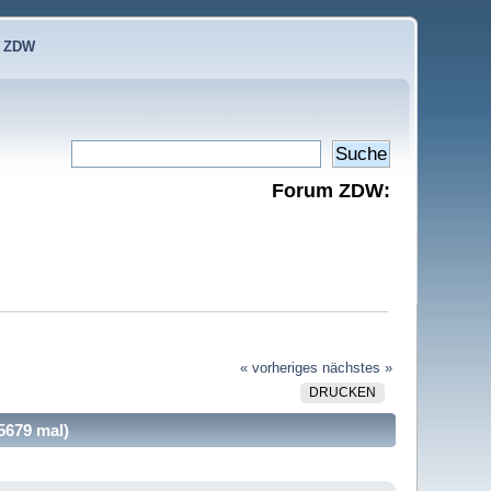
e ZDW
Forum ZDW:
« vorheriges
nächstes »
DRUCKEN
5679 mal)