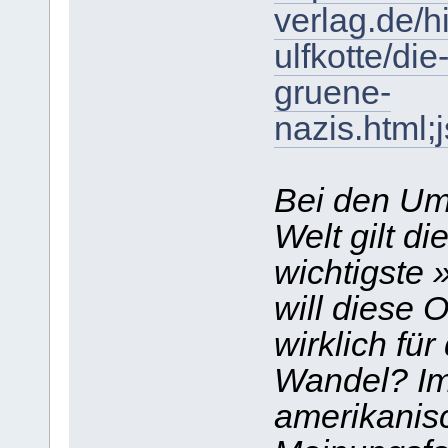
verlag.de/h
ulfkotte/di
gruene-
nazis.htm
Bei den Um
Welt gilt d
wichtigste
will diese 
wirklich fü
Wandel? Im
amerikanis