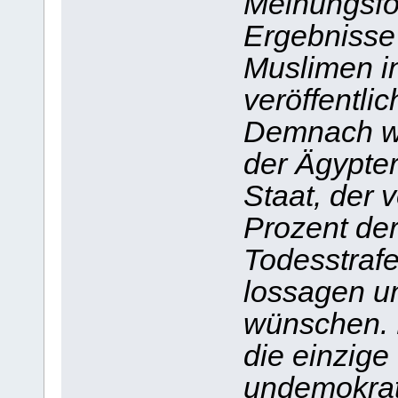
Meinungsfo
Ergebnisse
Muslimen i
veröffentli
Demnach wü
der Ägypter
Staat, der v
Prozent der
Todesstrafe
lossagen un
wünschen. 
die einzige
undemokrati