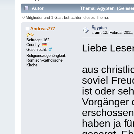
Autor
Thema: Ägypten (Gelesen
0 Mitglieder und 1 Gast betrachten dieses Thema.
Ägypten
Andreas777
«
am:
12. Februar 2011,
Beiträge: 162
Country:
Liebe Leser
Geschlecht:
Religionszugehörigkeit:
Römisch-katholische
Kirche
aus christli
soviel Fre
ist oder se
Vorgänger d
erschossen
haben ja fü