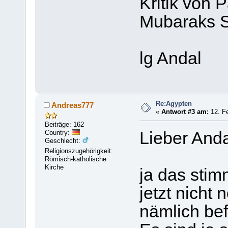
Kritik von 
Mubaraks Si
lg Andal
Re:Ägypten
Andreas777
«
Antwort #3 am:
12. Fe
Beiträge: 162
Country:
Lieber Anda
Geschlecht:
Religionszugehörigkeit:
Römisch-katholische
Kirche
ja das stim
jetzt nicht
nämlich bef