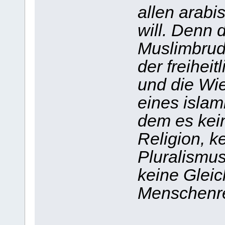
allen arabi
will. Denn d
Muslimbrude
der freihei
und die Wie
eines islam
dem es kei
Religion, k
Pluralismus
keine Glei
Menschenrec