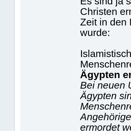
Es sind ja 
Christen er
Zeit in den
wurde:
Islamistisc
Menschenre
Ägypten e
Bei neuen Ü
Ägypten si
Menschenrec
Angehörige 
ermordet w