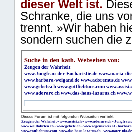
dieser Welt ist.
Diese
Schranke, die uns vo
trennt. »Wir haben hi
sondern suchen die z
Suche in den kath. Webseiten von:
Zeugen der Wahrheit
www.Jungfrau-der-Eucharistie.de
www.maria-die
www.barbara-weigand.de
www.adoremus.de
www.
www.gebete.ch
www.gottliebtuns.com
www.assisi.
www.adorare.ch
www.das-haus-lazarus.ch
www.wa
Dieses Forum ist mit folgenden Webseiten verlinkt
Zeugen der Wahrheit
-
www.assisi.ch
-
www.adorare.ch
-
Jungfrau.d
www.wallfahrten.ch
-
www.gebete.ch
-
www.segenskreis.at
-
barbara
www.gottliebtuns.com
-
www.das-haus-lazarus.ch
-
www.pater-pio.de