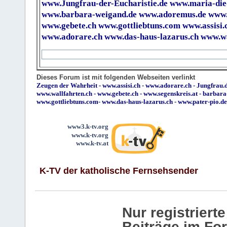
www.Jungfrau-der-Eucharistie.de
www.maria-die
www.barbara-weigand.de
www.adoremus.de
www.
www.gebete.ch
www.gottliebtuns.com
www.assisi.
www.adorare.ch
www.das-haus-lazarus.ch
www.wa
Dieses Forum ist mit folgenden Webseiten verlinkt
Zeugen der Wahrheit
-
www.assisi.ch
-
www.adorare.ch
-
Jungfrau.d
www.wallfahrten.ch
-
www.gebete.ch
-
www.segenskreis.at
-
barbara
www.gottliebtuns.com
-
www.das-haus-lazarus.ch
-
www.pater-pio.de
www3.k-tv.org
www.k-tv.org
www.k-tv.at
K-TV der katholische Fernsehsender
Nur registrier
Beiträge im Fo