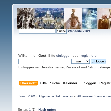
Webseite ZDW
Willkommen
Gast
. Bitte
einloggen
oder
registrieren
.
Einloggen mit Benutzername, Passwort und Sitzungslänge
Übersicht
Hilfe
Suche
Kalender
Einloggen
Registr
Forum ZDW
»
Allgemeine Diskussionen
»
Allgemeine Diskussione
Seiten:
1
[
2
]
Nach unten