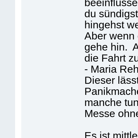
beeinflusse
du sündigst
hingehst we
Aber wenn e
gehe hin. A
die Fahrt z
- Maria Reh
Dieser lässt
Panikmache
manche tun 
Messe ohneh
Es ist mitt