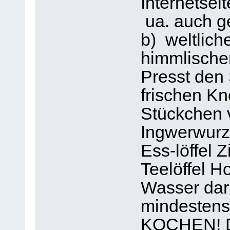
Internetse
ua. auch g
b) weltlich
himmlischer
Presst den 
frischen K
Stückchen v
Ingwerwurze
Ess-löffel 
Teelöffel H
Wasser dar
mindestens
KOCHEN! D