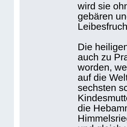
wird sie o
gebären un
Leibesfruch
Die heilige
auch zu Pr
worden, wel
auf die Wel
sechsten s
Kindesmutte
die Hebamm
Himmelsrieg