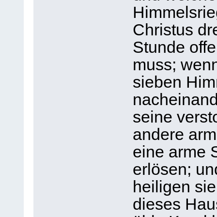
Himmelsrieg
Christus dr
Stunde off
muss; wenn 
sieben Him
nacheinande
seine vers
andere arm
eine arme 
erlösen; u
heiligen si
dieses Haus