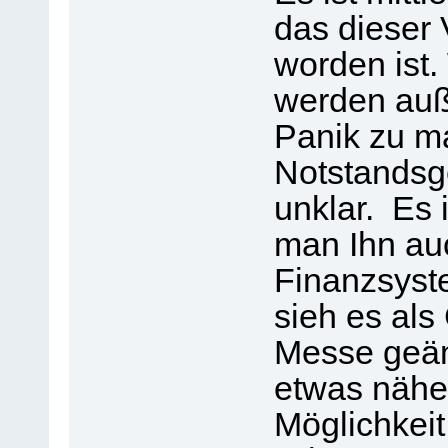
das dieser V
worden ist.
werden auß
Panik zu m
Notstandsge
unklar. Es 
man Ihn auc
Finanzsyst
sieh es als
Messe geänd
etwas näher
Möglichkeit