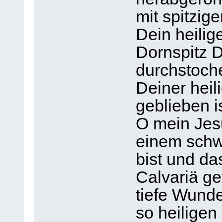
mit spitzig
Dein heilig
Dornspitz D
durchstoch
Deiner heil
geblieben is
O mein Jesu
einem schw
bist und da
Calvariä g
tiefe Wund
so heiligen