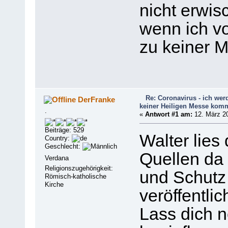
nicht erwis
wenn ich vo
zu keiner 
Re: Coronavirus - ich werd
DerFranke
keiner Heiligen Messe kom
.
«
Antwort #1 am:
12. März 20
Beiträge: 529
Walter lies
Country:
Geschlecht:
Quellen da 
Verdana
Religionszugehörigkeit:
und Schutz
Römisch-katholische
Kirche
veröffentlich
Lass dich n