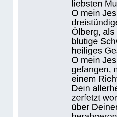
liebsten Mu
O mein Jes
dreistündig
Ölberg, als
blutige Sch
heiliges Ge
O mein Jesu
gefangen, 
einem Rich
Dein allerh
zerfetzt wor
über Deine
herabgeronn