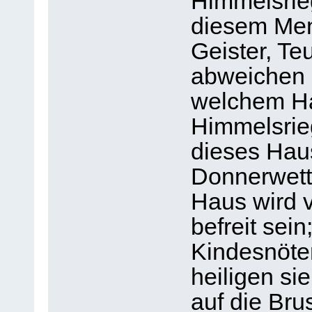
Himmelsrieg
diesem Men
Geister, Te
abweichen 
welchem Ha
Himmelsrieg
dieses Hau
Donnerwett
Haus wird 
befreit sei
Kindesnöte
heiligen si
auf die Bru