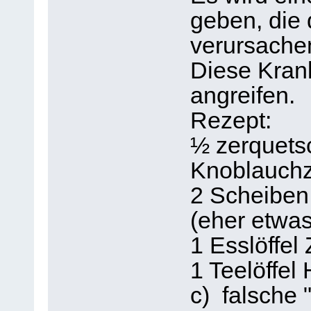
geben, die 
verursachen
Diese Kran
angreifen.
Rezept:
½ zerquets
Knoblauch
2 Scheiben
(eher etwa
1 Esslöffel 
1 Teelöffel
c) falsche