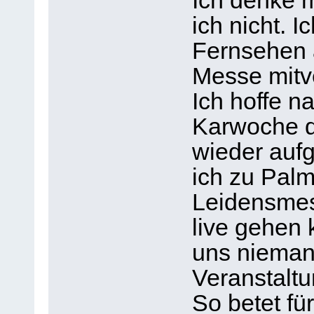
Ich denke m
ich nicht. I
Fernsehen 
Messe mitv
Ich hoffe na
Karwoche d
wieder auf
ich zu Pal
Leidensmes
live gehen
uns nieman
Veranstaltu
So betet fü