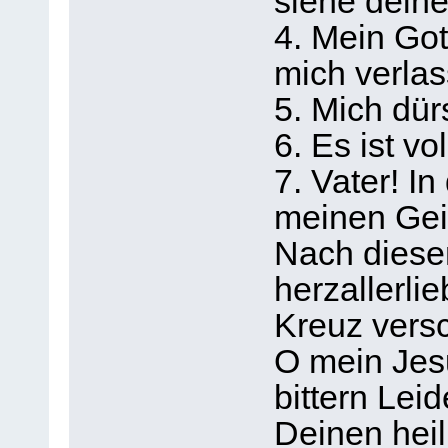
siehe deine
4. Mein Got
mich verla
5. Mich dürs
6. Es ist vo
7. Vater! I
meinen Gei
Nach diese
herzallerli
Kreuz vers
O mein Jesu
bittern Lei
Deinen heil