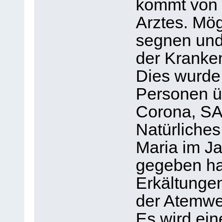
kommt von d
Arztes. Mög
segnen und
der Kranken
Dies wurde
Personen üb
Corona, SA
Natürliches 
Maria im J
gegeben ha
Erkältungen
der Atemwe
Es wird ein