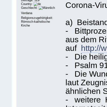
Beiträge: 529
Corona-Vi
Country:
Geschlecht:
Verdana
Religionszugehörigkeit:
a) Beistan
Römisch-katholische
Kirche
- Bittproz
aus dem Ri
auf
http:/
- Die heil
- Psalm 91
- Die Wunde
laut Zeugn
ähnlichen S
- weitere H