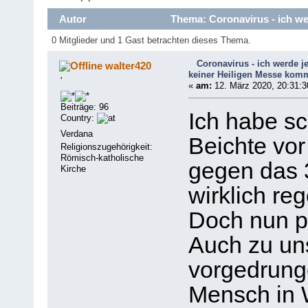
Autor
Thema: Coronavirus - ich we
4232 mal)
0 Mitglieder und 1 Gast betrachten dieses Thema.
Coronavirus - ich werde je
walter420
keiner Heiligen Messe kom
'
«
am:
12. März 2020, 20:31:3
Beiträge: 96
Ich habe sc
Country:
Verdana
Beichte vor
Religionszugehörigkeit:
Römisch-katholische
gegen das 3
Kirche
wirklich re
Doch nun pa
Auch zu un
vorgedrunge
Mensch in 