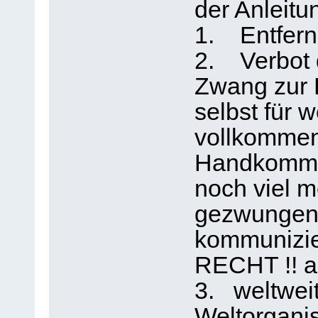
der Anleitu
1. Entfern
2. Verbot
Zwang zur
selbst für 
vollkommen 
Handkommun
noch viel m
gezwungen w
kommunizie
RECHT !! 
3. weltwei
Weltorgani