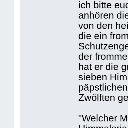
ich bitte e
anhören di
von den he
die ein fro
Schutzenge
der fromme 
hat er die 
sieben Himm
päpstliche
Zwölften g
"Welcher M