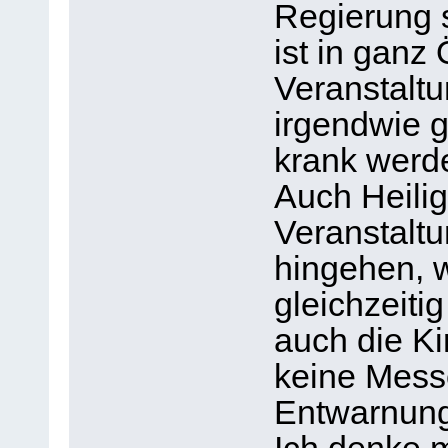
Regierung s
ist in ganz 
Veranstaltu
irgendwie g
krank werde
Auch Heili
Veranstaltu
hingehen, 
gleichzeit
auch die Ki
keine Mess
Entwarnun