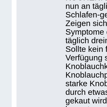
nun an tägl
Schlafen-g
Zeigen sic
Symptome de
täglich dre
Sollte kein
Verfügung s
Knoblauchk
Knoblauchp
starke Knob
durch etwas 
gekaut wird