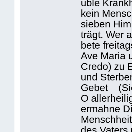
üble Krankh
kein Mensch
sieben Himm
trägt. Wer 
bete freita
Ave Maria 
Credo) zu E
und Sterben
Gebet (Sie
O allerheili
ermahne Di
Menschheit,
des Vaters 