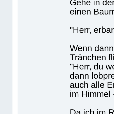
Gehe in de
einen Baum
"Herr, erba
Wenn dann 
Tränchen fl
"Herr, du we
dann lobpre
auch alle E
im Himmel 
Da ich im Ro