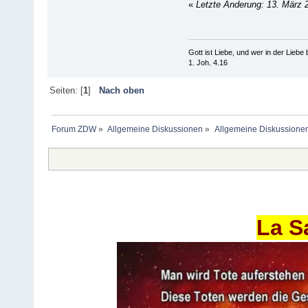
«
Letzte Änderung: 13. März 
Gott ist Liebe, und wer in der Liebe bl
1. Joh. 4.16
Seiten: [
1
]
Nach oben
Forum ZDW
»
Allgemeine Diskussionen
»
Allgemeine Diskussione
La S