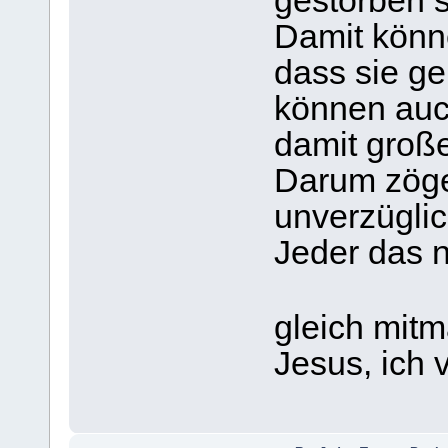
gestorben s
Damit könne
dass sie ge
können auch
damit große
Darum zöger
unverzüglic
Jeder das n
gleich mit
Jesus, ich 