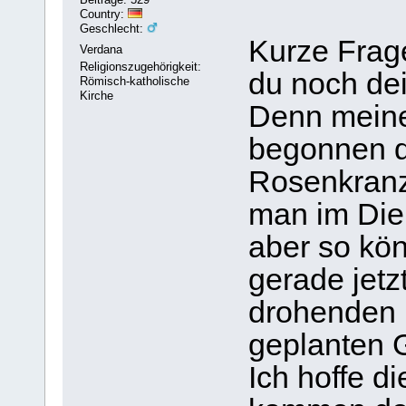
Country:
Geschlecht:
Kurze Frage
Verdana
Religionszugehörigkeit:
du noch de
Römisch-katholische
Kirche
Denn meine
begonnen d
Rosenkranz
man im Dien
aber so kön
gerade jetzt
drohenden 
geplanten 
Ich hoffe d