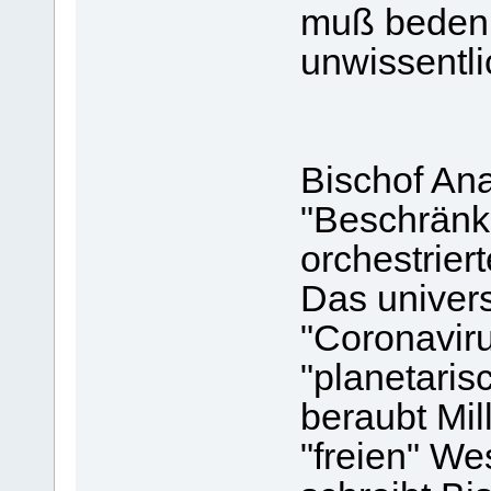
muß bedenk
unwissentli
Bischof An
"Beschränku
orchestriert
Das univer
"Coronavir
"planetaris
beraubt Mil
"freien" W