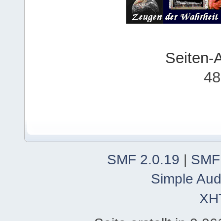
Seiten-
48
SMF 2.0.19
|
SMF
Simple Aud
XH