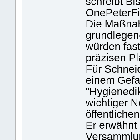
schreibt Bi
OnePeterFi
Die Maßna
grundlegen
würden fast
präzisen Pl
Für Schneid
einem Gefa
"Hygienedi
wichtiger N
öffentlichen
Er erwähnt 
Versammlun