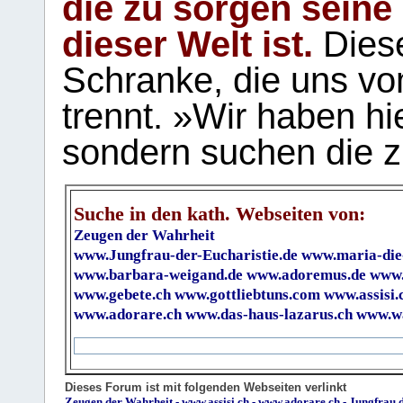
die zu sorgen seine
dieser Welt ist.
Diese
Schranke, die uns vo
trennt. »Wir haben hi
sondern suchen die z
Suche in den kath. Webseiten von:
Zeugen der Wahrheit
www.Jungfrau-der-Eucharistie.de
www.maria-die
www.barbara-weigand.de
www.adoremus.de
www.
www.gebete.ch
www.gottliebtuns.com
www.assisi.
www.adorare.ch
www.das-haus-lazarus.ch
www.wa
Dieses Forum ist mit folgenden Webseiten verlinkt
Zeugen der Wahrheit
-
www.assisi.ch
-
www.adorare.ch
-
Jungfrau.d