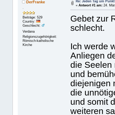
Re: Jeden Tag um Punkt 
DerFranke
«
Antwort #1 am:
24. Mär
.
Gebet zur R
Beiträge: 529
Country:
schlecht.
Geschlecht:
Verdana
Religionszugehörigkeit:
Römisch-katholische
Ich werde w
Kirche
Anliegen de
die Seelen 
und bemühe
diejenigen 
die unnötig
und somit 
weiteren s