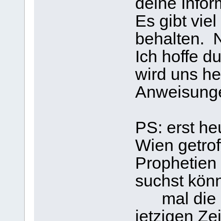
deine Infor
Es gibt viel
behalten. N
Ich hoffe du
wird uns he
Anweisung
PS: erst h
Wien getrof
Prophetien 
suchst könn
mal die D
jetzigen Ze