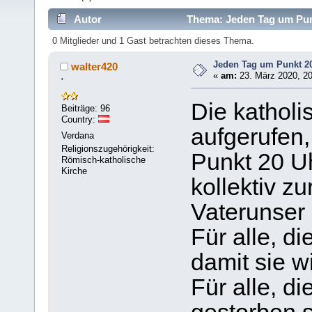
Autor
Thema: Jeden Tag um Punk
0 Mitglieder und 1 Gast betrachten dieses Thema.
Jeden Tag um Punkt 20
walter420
«
am:
23. März 2020, 20
'
Die kathol
Beiträge: 96
Country:
aufgerufen,
Verdana
Religionszugehörigkeit:
Punkt 20 U
Römisch-katholische
Kirche
kollektiv zu
Vaterunser 
Für alle, d
damit sie 
Für alle, d