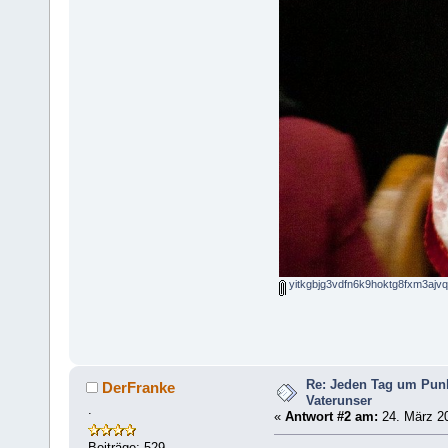
yitkgbjg3vdfn6k9hoktg8fxm3ajvq
Re: Jeden Tag um Punk
DerFranke
Vaterunser
.
«
Antwort #2 am:
24. März 20
Beiträge: 529