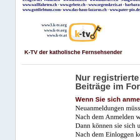
www.wallfahrten.ch
-
www.gebete.ch
-
www.segenskreis.at
-
barbara
www.gottliebtuns.com
-
www.das-haus-lazarus.ch
-
www.pater-pio.de
www3.k-tv.org
www.k-tv.org
www.k-tv.at
K-TV der katholische Fernsehsender
Nur registrier
Beiträge im Fo
Wenn Sie sich anme
Neuanmeldungen müsse
Nach dem Anmelden wir
Dann können sie sich 
Nach dem Einloggen kö