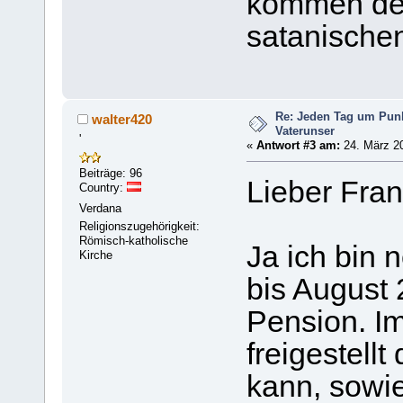
kommen den
satanische
Re: Jeden Tag um Punk
walter420
Vaterunser
'
«
Antwort #3 am:
24. März 20
Beiträge: 96
Lieber Fran
Country:
Verdana
Religionszugehörigkeit:
Römisch-katholische
Ja ich bin
Kirche
bis August 
Pension. I
freigestell
kann, sowie 