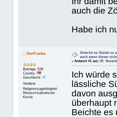
Ihr damit b
auch die Zö
Habe ich nu
Antw:Ist es Sünde zu 
DerFranke
auch wenn dieser nich
.
«
Antwort #1 am:
05. Novemb
Beiträge: 529
Ich würde s
Country:
Geschlecht:
lässliche 
Verdana
Religionszugehörigkeit:
davon ausge
Römisch-katholische
Kirche
überhaupt r
Beichte es