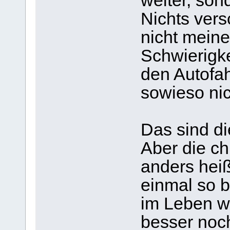
weiter, sond
Nichts ver
nicht meine
Schwierigke
den Autofah
sowieso nic
Das sind d
Aber die ch
anders heiß
einmal so b
im Leben w
besser noch