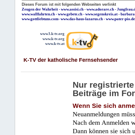
Dieses Forum ist mit folgenden Webseiten verlinkt
Zeugen der Wahrheit
-
www.assisi.ch
-
www.adorare.ch
-
Jungfrau.d
www.wallfahrten.ch
-
www.gebete.ch
-
www.segenskreis.at
-
barbara
www.gottliebtuns.com
-
www.das-haus-lazarus.ch
-
www.pater-pio.de
www3.k-tv.org
www.k-tv.org
www.k-tv.at
K-TV der katholische Fernsehsender
Nur registrier
Beiträge im Fo
Wenn Sie sich anme
Neuanmeldungen müsse
Nach dem Anmelden wir
Dann können sie sich 