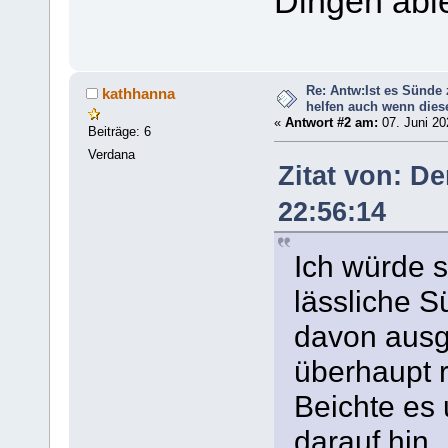
Dingen abl
Re: Antw:Ist es Sünde
kathhanna
helfen auch wenn diese
«
Antwort #2 am:
07. Juni 20
Beiträge: 6
Verdana
Zitat von: D
22:56:14
Ich würde s
lässliche 
davon ausge
überhaupt r
Beichte es
darauf hin 