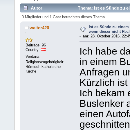
Autor
Thema: Ist es Sünde zu ei
(Gelesen 9642 mal)
0 Mitglieder und 1 Gast betrachten dieses Thema.
Ist es Sünde zu einem
walter420
wenn dieser nicht Rech
'
«
am:
28. Oktober 2016, 22:4
Beiträge: 96
Ich habe da
Country:
Verdana
in einem B
Religionszugehörigkeit:
Römisch-katholische
Anfragen u
Kirche
Kürzlich ist
Ich bekam 
Buslenker 
einen Autof
geschnitten