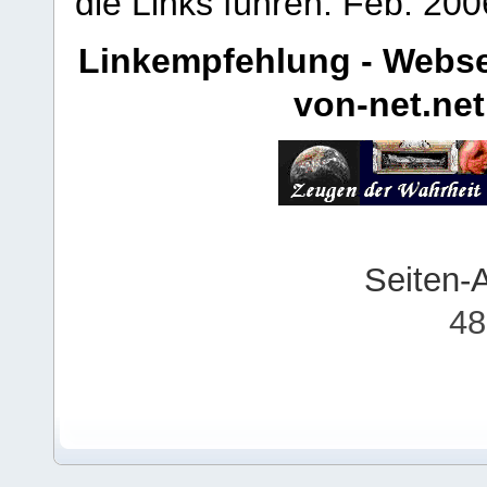
die Links führen.
Feb. 200
Linkempfehlung - Webse
von-net.net
Seiten-
48