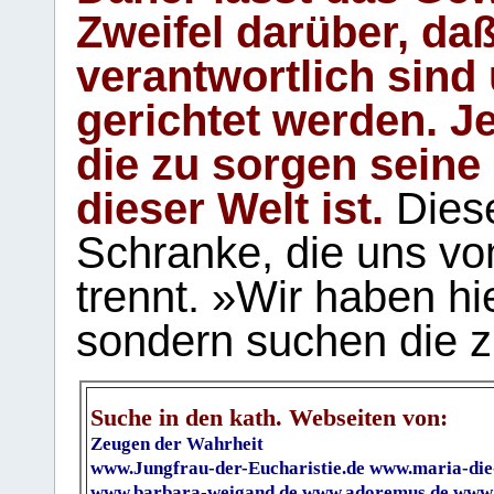
Zweifel darüber, daß
verantwortlich sind
gerichtet werden. Je
die zu sorgen seine
dieser Welt ist.
Diese
Schranke, die uns vo
trennt. »Wir haben hi
sondern suchen die z
Suche in den kath. Webseiten von:
Zeugen der Wahrheit
www.Jungfrau-der-Eucharistie.de
www.maria-die
www.barbara-weigand.de
www.adoremus.de
www.