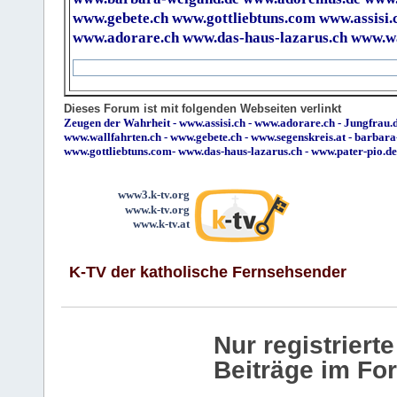
www.gebete.ch
www.gottliebtuns.com
www.assisi.
www.adorare.ch
www.das-haus-lazarus.ch
www.wa
Dieses Forum ist mit folgenden Webseiten verlinkt
Zeugen der Wahrheit
-
www.assisi.ch
-
www.adorare.ch
-
Jungfrau.d
www.wallfahrten.ch
-
www.gebete.ch
-
www.segenskreis.at
-
barbara
www.gottliebtuns.com
-
www.das-haus-lazarus.ch
-
www.pater-pio.de
www3.k-tv.org
www.k-tv.org
www.k-tv.at
K-TV der katholische Fernsehsender
Nur registrier
Beiträge im Fo